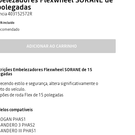
polegadas
ncia
403152572R
VA incluído
recomendado
ADICIONAR AO CARRINHO
crições
Embelezadores Flexwheel SORANE de 15
egadas
ecendo estilo e segurança, altera significativamente o
to do veículo.
pões de roda Flex de 15 polegadas
elos compatíveis
LOGAN PHAS1
SANDERO 3 PHAS2
SANDERO III PHAS1