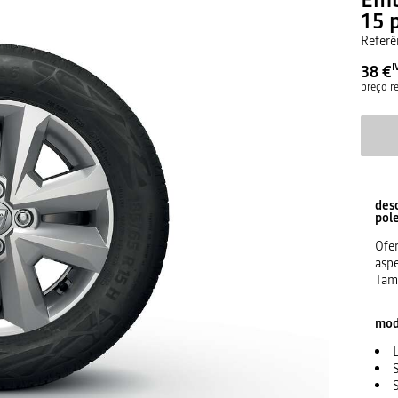
15 
Referê
38 €
I
preço 
des
pol
Ofer
aspe
Tam
mod