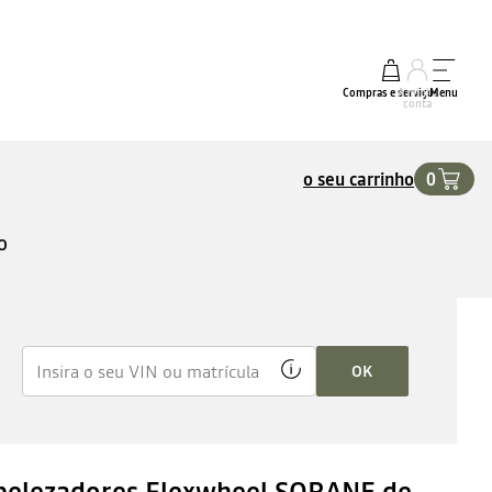
Compras e serviços
A minha
Menu
conta
o seu carrinho
0
O
OK
elezadores Flexwheel SORANE de