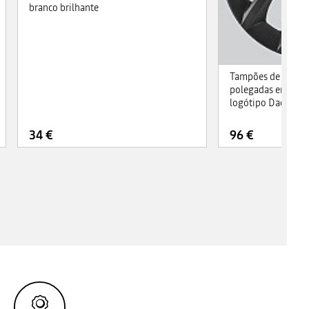
branco brilhante
Tampões de roda 
polegadas em cinz
logótipo Dacia
34 €
96 €