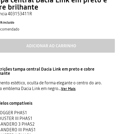
re brilhante
ncia
403153411R
VA incluído
recomendado
ADICIONAR AO CARRINHO
crições
tampa central Dacia Link em preto e cobre
lhante
ento estético, oculta de forma elegante o centro do aro.
o emblema Dacia Link em negro
...
Ver Mais
elos compatíveis
JOGGER PHAS1
DUSTER III PHAS1
SANDERO 3 PHAS2
SANDERO III PHAS1