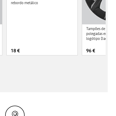
rebordo metálico
Tampões de roda 
polegadas em cinz
logótipo Dacia
18 €
96 €