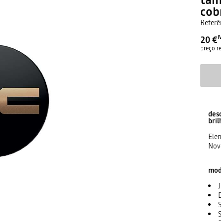
cob
Referê
20 €
I
preço 
des
bri
Elem
Nov
mod