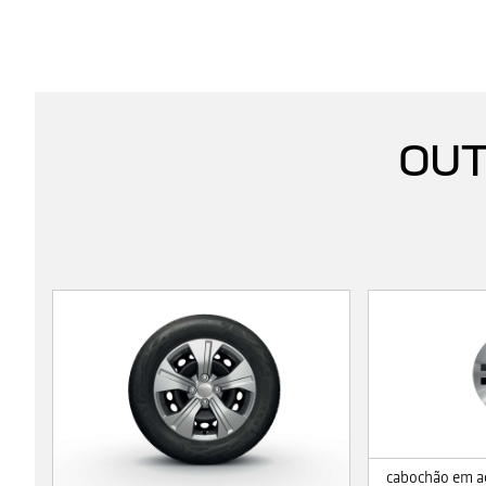
OUT
cabochão em aç