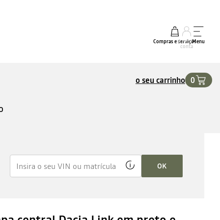
Compras e serviços
A minha
Menu
conta
o seu carrinho
0
O
OK
pa central Dacia Link em preto e