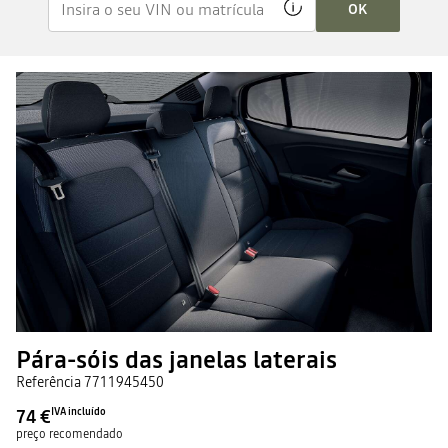
OK
Pára-sóis das janelas laterais
Referência
7711945450
74 €
IVA incluído
preço recomendado