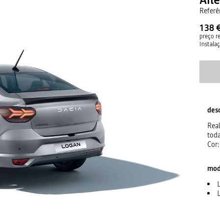
Referê
138 
preço 
Instala
des
Real
toda
Cor:
mod