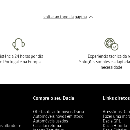
voltar ao topo da página
istência 24 horas por dia
Experiência técnica da 
m Portugal e na Europa
Soluções simples e adaptada
necessidade
Compre o seu Dacia
Links diretos
Ofertas de automóveis Dacia
Acessórios Dac
Automóveis novos em stock
Fazer uma mar
Automóveis usados
Dacia GPL
s híbridos e
Calcular retoma
Dacia Híbrido