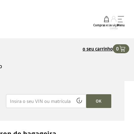
Compras e serviços
A minha
Menu
conta
o seu carrinho
0
O
OK
eron de bagageira