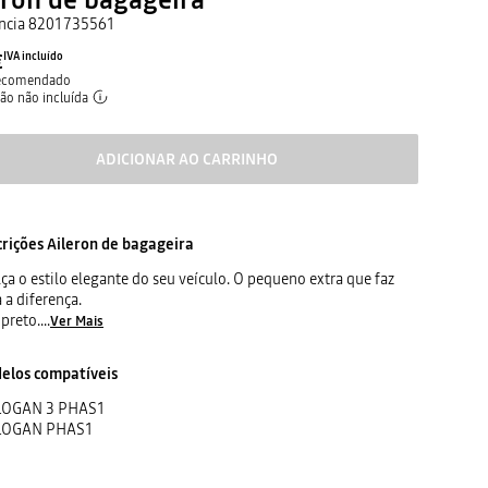
ncia
8201735561
€
IVA incluído
recomendado
ção não incluída
ADICIONAR AO CARRINHO
crições
Aileron de bagageira
ça o estilo elegante do seu veículo. O pequeno extra que faz
 a diferença.
 preto.
...
Ver Mais
elos compatíveis
LOGAN 3 PHAS1
LOGAN PHAS1