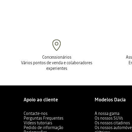
Concessionários
Ass
Vários pontos de venda e colaboradores
E
experientes
Apoio ao cliente
Modelos Dacia
Contacte-nos
A nossa gama
Perguntas Frequentes
Os nossos SUVs
Vídeos tutoriais
Os nossos citadinos
Pedido de informação
Os nossos automóvei