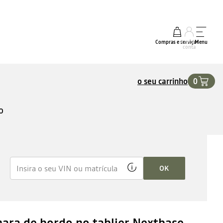
Compras e serviços
A minha
Menu
conta
o seu carrinho
0
O
OK
ara de bordo no tablier Nextbase