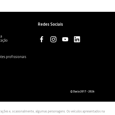
Redes Sociais
ia
cação
ntes profissionais
© Dacia 2017 - 2026
trações e, ocasionalmente, algumas personagens. Os veículos apresentados na