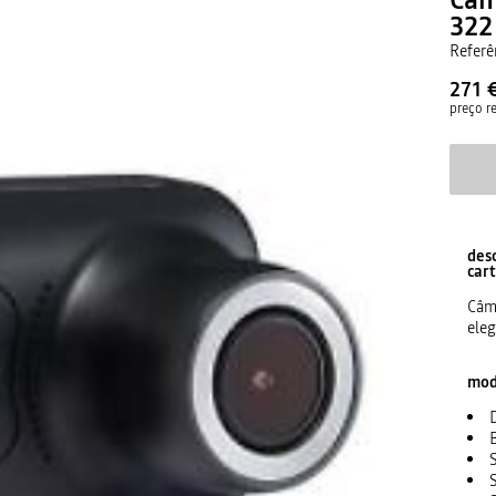
322
Referê
271 
preço 
des
car
Câma
ele
mod