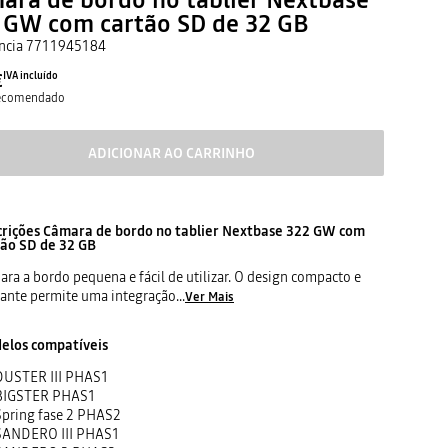
 GW com cartão SD de 32 GB
ncia
7711945184
€
IVA incluído
recomendado
ADICIONAR AO CARRINHO
crições
Câmara de bordo no tablier Nextbase 322 GW com
tão SD de 32 GB
ra a bordo pequena e fácil de utilizar. O design compacto e
gante permite uma integração
...
Ver Mais
elos compatíveis
DUSTER III PHAS1
BIGSTER PHAS1
Spring fase 2 PHAS2
SANDERO III PHAS1