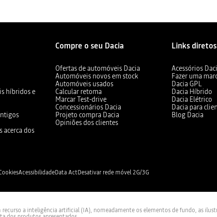
Compre o seu Dacia
Links diretos
Ofertas de automóveis Dacia
Acessórios Dac
Automóveis novos em stock
Fazer uma mar
Automóveis usados
Dacia GPL
s híbridos e
Calcular retoma
Dacia Híbrido
Marcar Test-drive
Dacia Elétrico
Concessionários Dacia
Dacia para clie
ntigos
Projeto compra Dacia
Blog Dacia
Opiniões dos clientes
s acerca dos
 Cookies
Acessibilidade
Data Act
Desativar rede móvel 2G/3G
curso a inteligência artificial (IA), nomeadamente os elementos de fundo, as ilus
sta dos produtos apresentados.