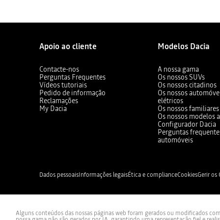
Apoio ao cliente
Modelos Dacia
Contacte-nos
A nossa gama
Perguntas Frequentes
Os nossos SUVs
Vídeos tutoriais
Os nossos citadinos
Pedido de informação
Os nossos automóvei
Reclamações
elétricos
My Dacia
Os nossos familiares
Os nossos modelos a
Configurador Dacia
Perguntas frequente
automóveis
Dados pessoais
Informações legais
Ética e compliance
Cookies
Gerir os
Alguns conteúdos das nossas páginas web foram gerados ou modificados com re
nossa gama não são gerados por IA, garantindo uma representação fiel e reali