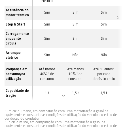
elétrico
Assistência do
Sim
Sim
Sim
motor térmico
Stop & Start
Sim
Sim
Sim
Carregamento
enquanto
Sim
Sim
Sim
circula
Arranque
Sim
Não
Não
elétrico
Re
Poupança em
Até menos
Até menos
Até 30 euros
3
c
consumo/na
40%
de
10%
de
por cada
1
2
uti
utilização
consumo
consumo
depósito cheio
a
Capacidade de
1 t
1,5 t
1,5 t
tração
Em ciclo urbano, em comparação com uma motorização a gasolina
1
equivalente e consoante as condições de utilização do veículo e o estilo de
condução do condutor
En ciclo misto, em comparação com uma motorização a gasolina
2
equivalente e consoante as condições de utilização do veículo e o estilo de