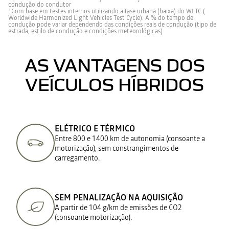
condução do condutor
Com base em testes internos utilizando a fase urbana (baixa) do WLTC (
3
Worldwide Harmonized Light Vehicles Test Cycle). A % do tempo de
condução pode variar dependendo das condições reais de condução (tipo de
estrada, estilo de condução e condições meteorológicas).
AS VANTAGENS DOS
VEÍCULOS HÍBRIDOS
ELÉTRICO E TÉRMICO
Entre 800 e 1400 km de autonomia (consoante a
motorização), sem constrangimentos de
carregamento.
SEM PENALIZAÇÃO NA AQUISIÇÃO
A partir de 104 g/km de emissões de CO2
(consoante motorização).