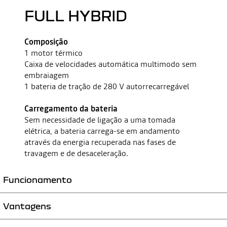
FULL HYBRID
Composição
1 motor térmico
Caixa de velocidades automática multimodo sem
embraiagem
1 bateria de tração de 280 V autorrecarregável
Carregamento da bateria
Sem necessidade de ligação a uma tomada
elétrica, a bateria carrega-se em andamento
através da energia recuperada nas fases de
travagem e de desaceleração.
Funcionamento
Vantagens
O motor elétrico permite uma condução no modo 100% elétrico e
fornece um aumento de potência ao motor térmico durante o resto do
tempo.