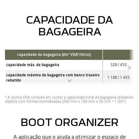
CAPACIDADE DA
BAGAGEIRA
capacidade da bagageira (dm
VDA*/litros)
3
capacidade máx. da bagageira
328 / 410
capacidade máxima da bagageira com banco traseiro
1 108 / 1 455
rebatido
* A norma VDA consiste em contar a capacidade total da bagageira utilizando
objetos com formas normalizadas (200 mm x 100 mm x 50 mm = 1 dm
)
3
BOOT ORGANIZER
A aplicação que o ajuda a otimizar o espaço de