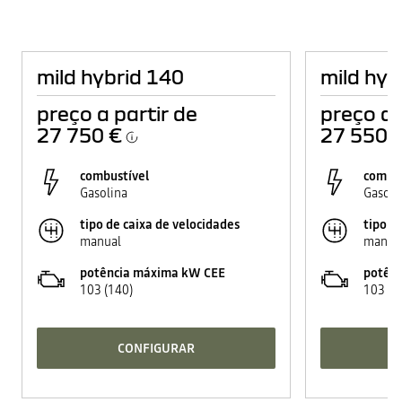
mild hybrid 140
mild hyb
preço a partir de
preço a 
27 750 €
27 550 
combustível
combus
Gasolina
Gasoli
tipo de caixa de velocidades
tipo d
manual
manua
potência máxima kW CEE
potên
103 (140)
103 (1
CONFIGURAR