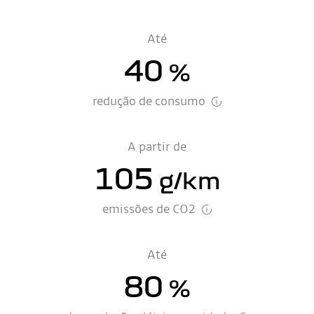
Até
40
%
redução de consumo
A partir de
105
g/km
emissões de CO2
Até
80
%