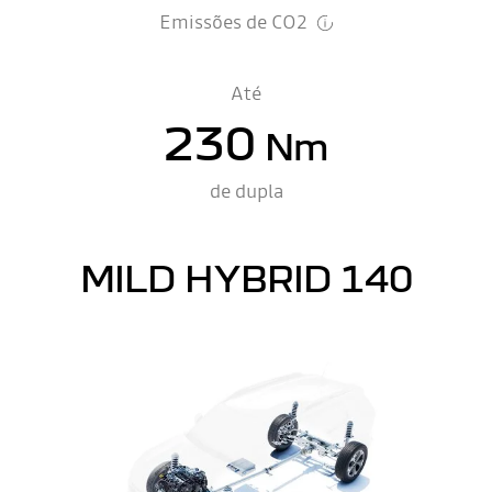
Emissões de CO2
Até
230
Nm
de dupla
MILD HYBRID 140