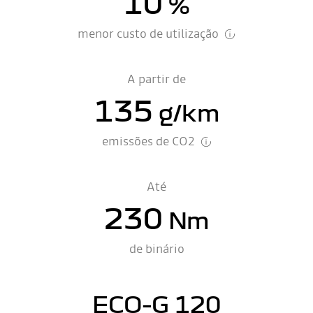
10
%
menor custo de utilização
A partir de
135
g/km
emissões de CO2
Até
230
Nm
de binário
ECO-G 120