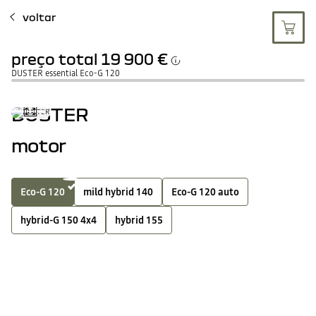
voltar
preço total
19 900 €
DUSTER essential Eco-G 120
DUSTER
motor
Eco-G 120
mild hybrid 140
Eco-G 120 auto
hybrid-G 150 4x4
hybrid 155
motor
VER ESPECIFICAÇÕE
GPL
Caixa manual
potência máxima kW CEE
90 