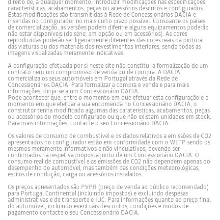
ao
direito de, a qualquer momento, introduzir modificações nas especificações,
arquitectura
de
de
segurança
cabeça
para
porta-
Embelezadores de roda 16"
características, acabamentos, peças ou acessórios descritos e configurados.
origem
"estilo
previstos
YouClip®,
os
bagagens
do
Dacia".
para
torna-
Estas modificações são transmitidas à Rede de Concessionários DACIA e
bancos
inclusivamente
veículo.
Torne
o
se
número de portas
5
traseiros
inseridas no configurador no mais curto prazo possível. Consoante os países
quando
Feitas
as
efeito.
essencial
ou
de comercialização, as versões podem diferir e alguns equipamentos poderão
as
à
compras
Material
na
um
não estar disponíveis (de série, em opção ou em acessórios). As cores
bicicletas
medida,
mais
dos
vida
porta-
estão
reproduzidas poderão ser ligeiramente diferentes das cores reais da pintura
fáceis
fáceis
Indicadores de mudança de direção laterais
tapetes
quotidiana.
bebidas.
montadas.
tipo de carroçaria
SUV
de
com
das viaturas ou dos materiais dos revestimentos interiores, sendo todas as
de
Estará
instalar
este
qualidade,
preparado
imagens visualizadas meramente indicativas.
e
saco
prático
para
limpar.
de
e
todas
421 €
A configuração efetuada por si neste site não constitui a formalização de um
compras
de
as
26 €
contrato nem um compromisso de venda ou de compra. A DACIA
dobrável
fácil
instalação não incluída
situações,
direção
segurança
comercializa os seus automóveis em Portugal através da Rede de
com
manutenção.
no
acessório
Conjunto
Concessionários DACIA. Para formalizar a compra e venda e para mais
dia
YouClip®.
de
a
informações, dirija-se a um Concessionário DACIA.
diâmetro de viragem entre passeios
10.86
Compacta
4
dia
Pode acontecer que, entre o momento em que efetuar esta configuração e o
YouClip®,
YouClip - estojo para
Facilite
Organizador
quando
tapetes
e
/ muros (m)
momento em que efetuar a sua encomenda no Concessionário DACIA, o
os
a
Cintos de segurança dianteiros c/enrolador fixo
está
com
numa
óculos
multifuncional no
construtor tenha modificado algumas das caraterísticas, acabamentos, peças
novos
arrumação
guardada,
logótipo
escapadela!
acessórios
dos
abre-
ou acessórios do modelo configurado ou que não existam unidades em stock.
Dacia,
banco da frente
inteligentes
seus
se
garantindo
Para mais informações, contacte o seu Concessionário DACIA.
de
objectos
rapidamente
uma
travagem
"estilo
no
para
proteção
Os valores de consumo de combustível e os dados relativos a emissões de CO2
Dacia".
habitáculo
receber
total
Função de desconexão do Airbag passageiro
apresentados no configurador estão em conformidade com o WLTP sendo os
Mantenha
mantendo-
as
do
os
se
mesmos meramente informativos e não vinculativos, devendo ser
suas
piso
travagem traseira: tambor(TA),
T9-280
seus
elegante:
compras
do
confirmados na respetiva proposta junto de um Concessionário DACIA. O
discos Plenos(DP), discos
óculos
instale
quotidianas.
habitáculo.
consumo real de combustível e as emissões de CO2 não dependem apenas do
seguros
este
Graças
desempenho do automóvel, mas também das condições meteorológicas,
Ventilados(DV)
e
organizador
ao
Sistema avançado de travagem de emergência
estilos de condução, carga ou acessórios instalados.
à
multifunções
seu
mão
Dacia
sistema
com
num
de
Os preços apresentados são PVPR (preço de venda ao público recomendado)
este
piscar
fixação
para Portugal Continental (incluindo impostos) e excluindo despesas
travagem dianteira: tambor(TA),
280x24
32 €
53 €
estojo
de
YouClip®,
administrativas e de transporte e IUC. Para informações quanto ao preço final
semirrígido
olhos
discos Plenos(DP), discos
permanece
Airbags laterais dianteiros
do automóvel, incluindo eventuais descontos, condições e modos de
YouClip®.
e
acessível
Ventilados(DV)
pagamento contacte o seu Concessionário DACIA.
Compatível
arrume
sem
com
os
desorganizar