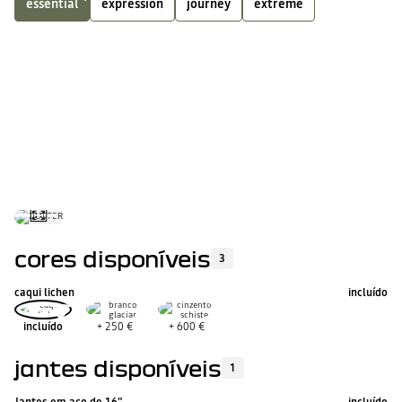
essential
expression
journey
extreme
GPL
3
equipamentos incluídos
VER TODOS OS EQUIPAMENTO
Novo Media control (Audio bluetooth com suporte para smartphone
altifalantes, 1 USB)
Ar condicionado manual
Jantes em aço de 16”
cores disponíveis
3
caqui lichen
incluído
incluído
+
250 €
+
600 €
jantes disponíveis
1
Jantes em aço de 16"
incluído