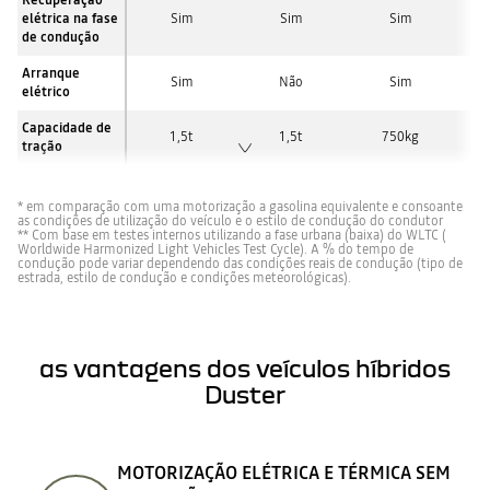
Recuperação
elétrica na fase
Sim
Sim
Sim
de condução
Arranque
Sim
Não
Sim
elétrico
Capacidade de
1,5t
1,5t
750kg
tração
* em comparação com uma motorização a gasolina equivalente e consoante
as condições de utilização do veículo e o estilo de condução do condutor
** Com base em testes internos utilizando a fase urbana (baixa) do WLTC (
Worldwide Harmonized Light Vehicles Test Cycle). A % do tempo de
condução pode variar dependendo das condições reais de condução (tipo de
estrada, estilo de condução e condições meteorológicas).
as vantagens dos veículos híbridos
Duster
MOTORIZAÇÃO ELÉTRICA E TÉRMICA SEM