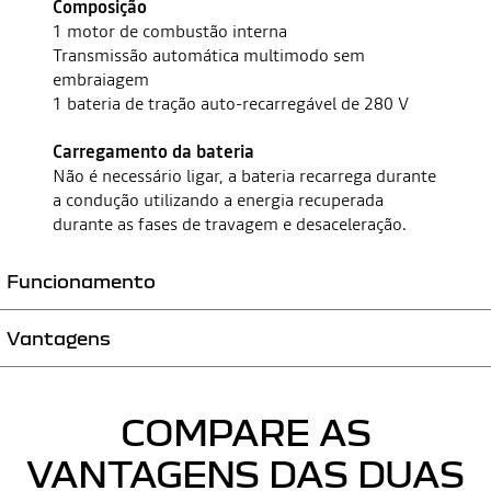
Composição
1 motor de combustão interna
Transmissão automática multimodo sem
embraiagem
1 bateria de tração auto-recarregável de 280 V
Carregamento da bateria
Não é necessário ligar, a bateria recarrega durante
a condução utilizando a energia recuperada
durante as fases de travagem e desaceleração.
Funcionamento
Vantagens
O motor elétrico permite uma condução 100% elétrica e proporciona
um aumento de potência ao motor de combustão no restante tempo.
Também converte a energia recuperada em eletricidade para recarregar
Arranques sistemáticos do automóvel em modo 100% elétrico.
a bateria de tração.
Até 40%* de poupança no consumo de combustível e redução de
COMPARE AS
A caixa de velocidades multimodo permite a comutação automática
CO2 em comparação com um motor a gasolina equivalente.
entre três modos de condução:
80 %** de condução elétrica na cidade
VANTAGENS DAS DUAS
100% elétrico
*No consumo do ciclo urbano