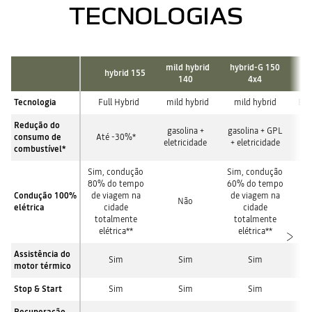
elétrico + térmico
TECNOLOGIAS
**Resultados de testes internos utilizando a fase urbana (baixa) do
100% térmico.
WLTC (Worldwide Harmonized Light Vehicles Test Cycle). % do tempo
de viagem, variando de acordo com as condições reais de condução
(tipo de estrada, estilo de condução e condições meteorológicas).
mild hybrid
hybrid-G 150
hybrid 155
e
140
4x4
Tecnologia
Full Hybrid
mild hybrid
mild hybrid
Bic
Redução do
gasolina +
gasolina + GPL
consumo de
Até -30%*
A
eletricidade
+ eletricidade
combustível*
Sim, condução
Sim, condução
80% do tempo
60% do tempo
Condução 100%
de viagem na
de viagem na
Não
elétrica
cidade
cidade
totalmente
totalmente
elétrica**
elétrica**
Assistência do
Sim
Sim
Sim
motor térmico
Stop & Start
Sim
Sim
Sim