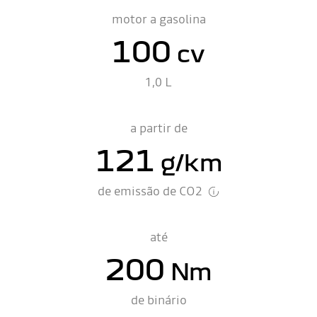
motor a gasolina
100
cv
1,0 L
a partir de
121
g/km
de emissão de CO2
até
200
Nm
de binário