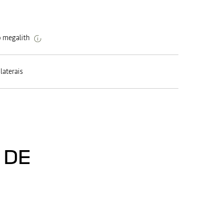
o megalith
laterais
 DE