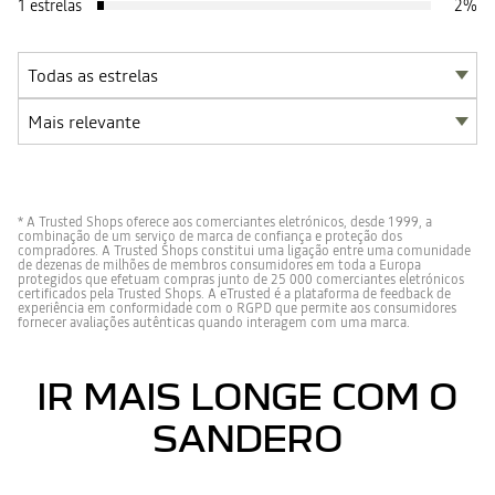
1 estrelas
2
%
* A Trusted Shops oferece aos comerciantes eletrónicos, desde 1999, a
combinação de um serviço de marca de confiança e proteção dos
compradores. A Trusted Shops constitui uma ligação entre uma comunidade
de dezenas de milhões de membros consumidores em toda a Europa
protegidos que efetuam compras junto de 25 000 comerciantes eletrónicos
certificados pela Trusted Shops. A eTrusted é a plataforma de feedback de
experiência em conformidade com o RGPD que permite aos consumidores
fornecer avaliações autênticas quando interagem com uma marca.
IR MAIS LONGE COM O
SANDERO