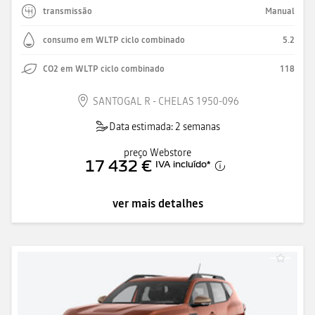
transmissão
Manual
consumo em WLTP ciclo combinado
5.2
CO2 em WLTP ciclo combinado
118
SANTOGAL R - CHELAS 1950-096
Data estimada: 2 semanas
preço Webstore
17 432 €
IVA incluído
*
ver mais detalhes