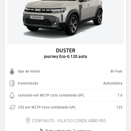
DUSTER
journey Eco-G 120 auto
tipo de motor
Bi-Fuel
transmissão
Automática
consumo em WLTP ciclo combinado GPL
7.6
CO2 em WLTP ciclo combinado GPL
123
CONFIAUTO - VILA DO CONDE 4480-905