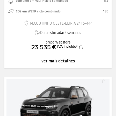
consumo em WLTP ciclo combinado
5.9
CO2 em WLTP ciclo combinado
135
M.COUTINHO OESTE-LEIRIA 2415-444
Data estimada: 2 semanas
preço Webstore
23 535 €
IVA incluído
*
ver mais detalhes