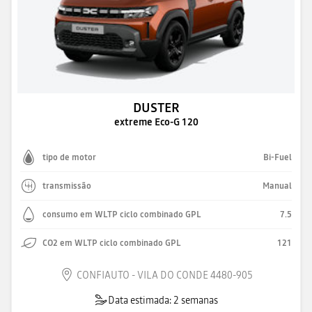
DUSTER
extreme Eco-G 120
tipo de motor
Bi-Fuel
transmissão
Manual
consumo em WLTP ciclo combinado GPL
7.5
CO2 em WLTP ciclo combinado GPL
121
CONFIAUTO - VILA DO CONDE 4480-905
Data estimada: 2 semanas