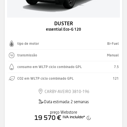
DUSTER
essential Eco-G 120
tipo de motor
Bi-Fuel
transmissão
Manual
consumo em WLTP ciclo combinado GPL
7.5
CO2 em WLTP ciclo combinado GPL
121
CARBY-AVEIRO 3810-196
Data estimada: 2 semanas
preço Webstore
19 570 €
IVA incluído
*