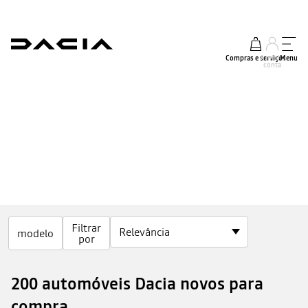
Compras e serviços
A minha
Menu
conta
Filtrar
modelo
por
200 automóveis Dacia novos para
compra