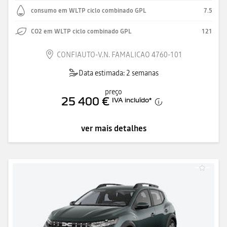
consumo em WLTP ciclo combinado GPL
7.5
CO2 em WLTP ciclo combinado GPL
121
CONFIAUTO-V.N. FAMALICAO 4760-101
Data estimada: 2 semanas
preço
25 400 €
IVA incluído
*
ver mais detalhes