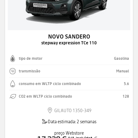
NOVO SANDERO
stepway expression TCe 110
tipo de motor
Gasolina
transmissão
Manual
consumo em WLTP ciclo combinado
5.6
CO2 em WLTP ciclo combinado
128
GILAUTO 1350-349
Data estimada: 2 semanas
preço Webstore
IVA incluído
*