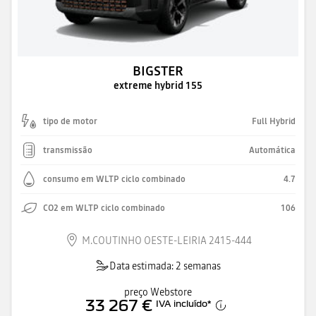
BIGSTER
extreme hybrid 155
tipo de motor
Full Hybrid
transmissão
Automática
consumo em WLTP ciclo combinado
4.7
CO2 em WLTP ciclo combinado
106
M.COUTINHO OESTE-LEIRIA 2415-444
Data estimada: 2 semanas
preço Webstore
33 267 €
IVA incluído
*