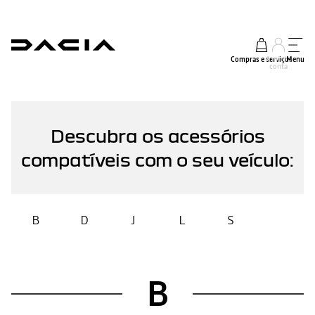
Compras e serviços
A minha
Menu
conta
Descubra os acessórios
compatíveis com o seu veículo:
B
D
J
L
S
B