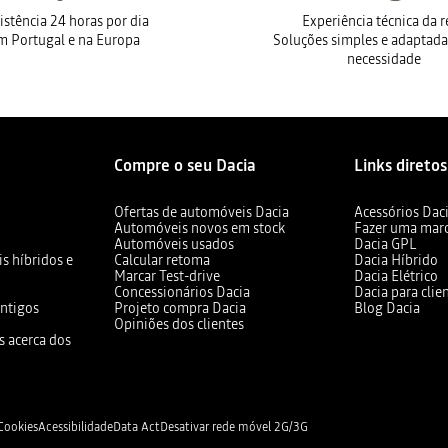
istência 24 horas por dia
Experiência técnica da 
m Portugal e na Europa
Soluções simples e adaptada
necessidade
Compre o seu Dacia
Links diretos
Ofertas de automóveis Dacia
Acessórios Dac
Automóveis novos em stock
Fazer uma mar
Automóveis usados
Dacia GPL
s híbridos e
Calcular retoma
Dacia Híbrido
Marcar Test-drive
Dacia Elétrico
Concessionários Dacia
Dacia para clie
ntigos
Projeto compra Dacia
Blog Dacia
Opiniões dos clientes
s acerca dos
 Cookies
Acessibilidade
Data Act
Desativar rede móvel 2G/3G