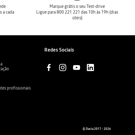
rede
Marque grátis o seu Test-drive
s a cada
Ligue para 800 221 221 das 10h às 19h (dias
úteis)
Redes Sociais
ia
cação
ntes profissionais
© Dacia 2017 - 2026