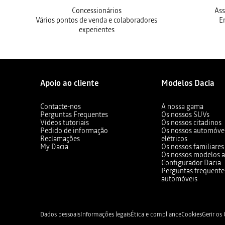
Concessionários
Ass
Vários pontos de venda e colaboradores
E
experientes
Apoio ao cliente
Modelos Dacia
Contacte-nos
A nossa gama
Perguntas Frequentes
Os nossos SUVs
Vídeos tutoriais
Os nossos citadinos
Pedido de informação
Os nossos automóvei
Reclamações
elétricos
My Dacia
Os nossos familiares
Os nossos modelos a
Configurador Dacia
Perguntas frequente
automóveis
Dados pessoais
Informações legais
Ética e compliance
Cookies
Gerir os