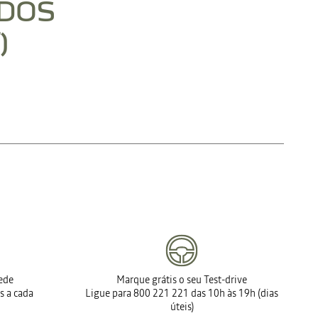
DOS
)
AS FAQS SOBRE DATA ACT
rede
Marque grátis o seu Test-drive
s a cada
Ligue para 800 221 221 das 10h às 19h (dias
úteis)