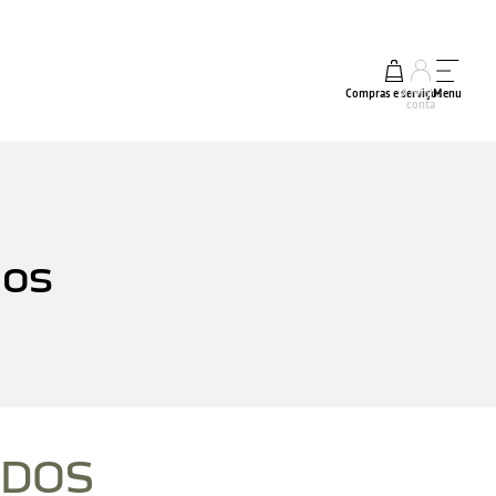
Compras e serviços
A minha
Menu
conta
dos
ADOS