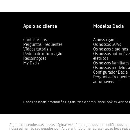
Apoio ao cliente
Modelos Dacia
Contacte-nos
A nossa gama
Perguntas Frequentes
Os nossos SUVs
Vídeos tutoriais
Os nossos citadinos
Pedido de informação
Os nossos automóvei
Reclamações
elétricos
My Dacia
Os nossos familiares
Os nossos modelos a
Configurador Dacia
Perguntas frequente
automóveis
Dados pessoais
Informações legais
Ética e compliance
Cookies
Gerir os
Alguns conteúdos das nossas páginas web foram gerados ou modificados com re
nossa gama não são gerados por IA, garantindo uma representação fiel e reali