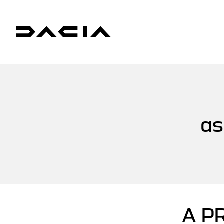
as
A P