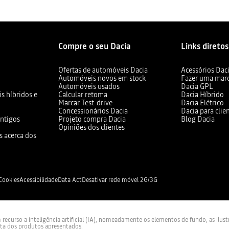
Compre o seu Dacia
Links diretos
Ofertas de automóveis Dacia
Acessórios Dac
Automóveis novos em stock
Fazer uma mar
Automóveis usados
Dacia GPL
s híbridos e
Calcular retoma
Dacia Híbrido
Marcar Test-drive
Dacia Elétrico
Concessionários Dacia
Dacia para clie
ntigos
Projeto compra Dacia
Blog Dacia
Opiniões dos clientes
s acerca dos
 Cookies
Acessibilidade
Data Act
Desativar rede móvel 2G/3G
curso a inteligência artificial (IA), nomeadamente os elementos de fundo, as ilus
sta dos produtos apresentados.