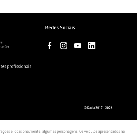
Redes Sociais
ia
cação
ntes profissionais
© Dacia 2017 - 2026
trações e, ocasionalmente, algumas personagens. Os veículos apresentados na