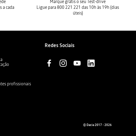
rede
Marque grátis o seu Test-drive
s a cada
Ligue para 800 221 221 das 10h às 19h (dias
úteis)
Redes Sociais
ia
cação
ntes profissionais
© Dacia 2017 - 2026