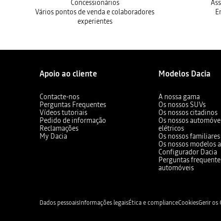
Concessionários
Ass
Vários pontos de venda e colaboradores
E
experientes
Apoio ao cliente
Modelos Dacia
Contacte-nos
A nossa gama
Perguntas Frequentes
Os nossos SUVs
Vídeos tutoriais
Os nossos citadinos
Pedido de informação
Os nossos automóvei
Reclamações
elétricos
My Dacia
Os nossos familiares
Os nossos modelos a
Configurador Dacia
Perguntas frequente
automóveis
Dados pessoais
Informações legais
Ética e compliance
Cookies
Gerir os