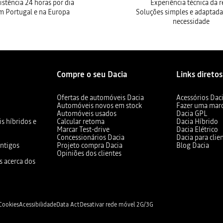
istência 24 horas por dia
Experiência técnica da 
m Portugal e na Europa
Soluções simples e adaptada
necessidade
Compre o seu Dacia
Links diretos
Ofertas de automóveis Dacia
Acessórios Dac
Automóveis novos em stock
Fazer uma mar
Automóveis usados
Dacia GPL
s híbridos e
Calcular retoma
Dacia Híbrido
Marcar Test-drive
Dacia Elétrico
Concessionários Dacia
Dacia para clie
ntigos
Projeto compra Dacia
Blog Dacia
Opiniões dos clientes
s acerca dos
 Cookies
Acessibilidade
Data Act
Desativar rede móvel 2G/3G