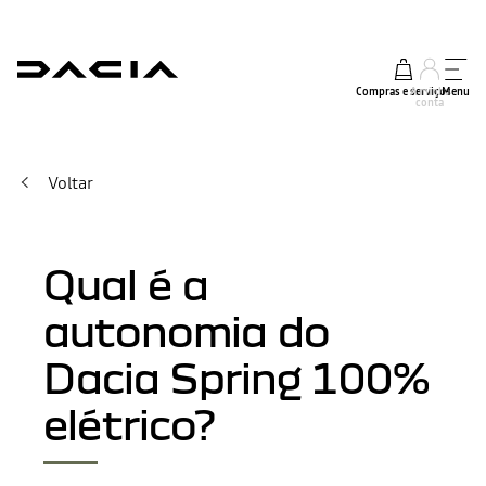
Compras e serviços
A minha
Menu
conta
Voltar
Qual é a
autonomia do
Dacia Spring 100%
elétrico?