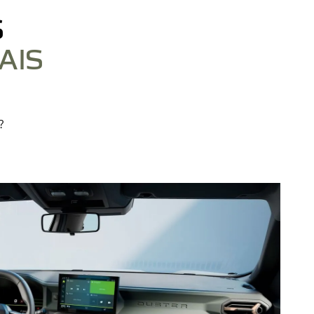
S
AIS
?