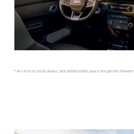
* Ao clicar no botão abaixo, será redirecionado para o site parceiro Naviextr