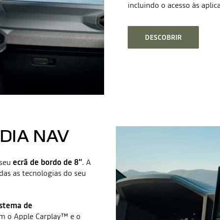
incluindo o acesso às apli
DESCOBRIR
EDIA NAV
 seu
ecrã de bordo de 8"
. A
odas as tecnologias do seu
istema de
om o Apple Carplay™ e o