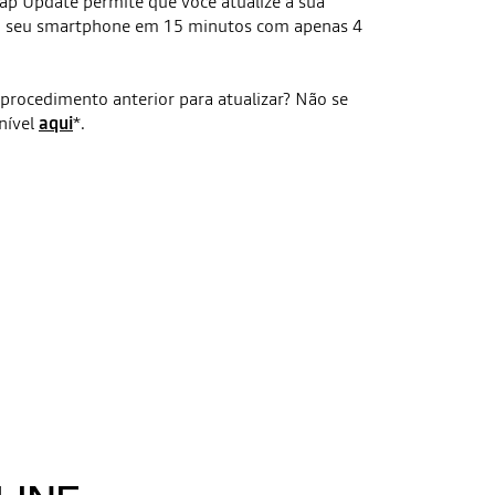
Map Update permite que você atualize a sua
do seu smartphone em 15 minutos com apenas 4
procedimento anterior para atualizar? Não se
nível
aqui
*.