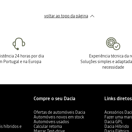
voltar ao topo da página
istência 24 horas por dia
Experiência técnica da 
m Portugal e na Europa
Soluções simples e adaptada
necessidade
Compre o seu Dacia
Links diretos
Ofertas de automóveis Dacia
Acessórios Dac
Automóveis novos em stock
Fazer uma mar
Automóveis usados
Dacia GPL
s híbridos e
Calcular retoma
Dacia Híbrido
Marcar Test-drive
Dacia Elétrico