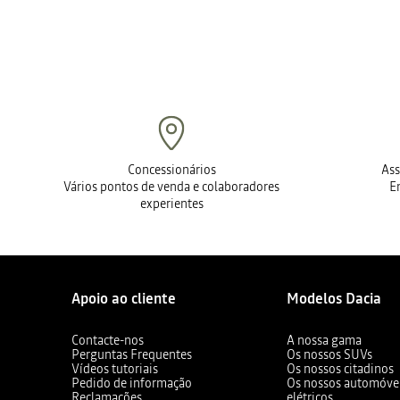
Concessionários
Ass
Vários pontos de venda e colaboradores
E
experientes
Apoio ao cliente
Modelos Dacia
Contacte-nos
A nossa gama
Perguntas Frequentes
Os nossos SUVs
Vídeos tutoriais
Os nossos citadinos
Pedido de informação
Os nossos automóvei
Reclamações
elétricos