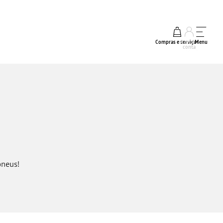
Compras e serviços
A minha
Menu
conta
pneus!