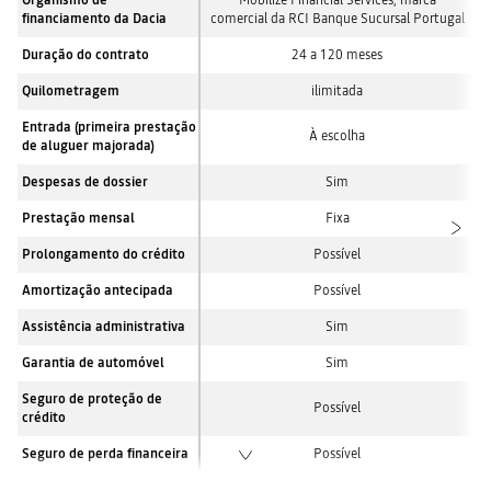
Organismo de
Mobilize Financial Services, marca
financiamento da Dacia
comercial da RCI Banque Sucursal Portugal
Duração do contrato
24 a 120 meses
Quilometragem
ilimitada
Entrada (primeira prestação
À escolha
de aluguer majorada)
Despesas de dossier
Sim
Prestação mensal
Fixa
Prolongamento do crédito
Possível
Amortização antecipada
Possível
Assistência administrativa
Sim
Garantia de automóvel
Sim
Seguro de proteção de
Possível
crédito
Seguro de perda financeira
Possível