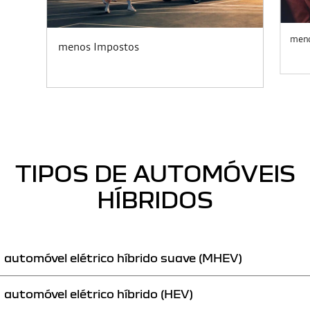
meno
menos Impostos
TIPOS DE AUTOMÓVEIS
HÍBRIDOS
automóvel elétrico híbrido suave (MHEV)
automóvel elétrico híbrido (HEV)
AUTOMÓVEL ELÉTRICO HÍBRIDO MILD – MHEV
ou automóvel híbrido “leve”