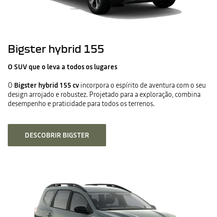
ela recarrega durante a condução
Arranque sistemático do automóvel em modo 100% elétrico
Ganho entre
-15 e -20% no consumo de combustível e redução de
CO2, comparado a um automóvel térmico
O principal motor elétrico:
Bigster hybrid 155
- permite conduzir em modo 100% eléctrico, permitindo-lhe
usufruir de todas as vantagens de um motor 100% eléctrico
O SUV que o leva a todos os lugares
(silêncio, etc.)
- fornece um ganho de potência ao motor térmico no resto do
O
Bigster hybrid 155 cv
incorpora o espírito de aventura com o seu
tempo
design arrojado e robustez. Projetado para a exploração, combina
desempenho e praticidade para todos os terrenos.
DESCOBRIR BIGSTER