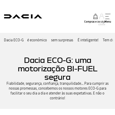
Compras e serviços
A minha
Menu
conta
Dacia ECO-G
é económico
sem surpresas
É inteligente!
Tem dúv
Dacia ECO-G: uma
motorização BI-FUEL
segura
Fiabilidade, segurança, confiança, tranquilidade... Para cumprir as
nossas promessas, concebemos os nossos motores ECO-G para
facilitar o seu dia a dia e atender às suas expetativas. E não o
contrário!