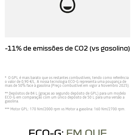
-11% de emissões de CO2 (vs gasolina)
* O GPL é mais barato que os restantes combustíveis, tendo como referência
o valor de 0,90 €/L. A nossa tecnologia ECO-G representa uma poupança de
mais de 50% face à gasolina (Preço combustível em vigor a Novembro 2025).
** Depósitos de 84 L (graças ao segundo depósito de GPL) para um modelo
ECO-G em comparação com um único depósito de 50 L para uma versão a
gasolina.
*** Motor GPL: 170 Nm/2000 rpm vs Motor a gasolina: 160 Nm/2700 rpm.
ECO-G:
EM QUE