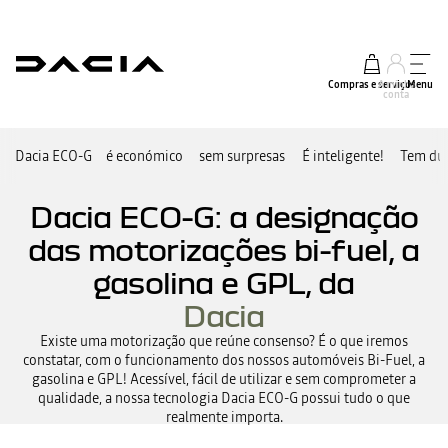
Compras e serviços
A minha
Menu
conta
Dacia ECO-G
é económico
sem surpresas
É inteligente!
Tem dúv
Dacia ECO-G: a designação
das motorizações bi-fuel, a
gasolina e GPL, da
Dacia
Existe uma motorização que reúne consenso? É o que iremos
constatar, com o funcionamento dos nossos automóveis Bi-Fuel, a
gasolina e GPL! Acessível, fácil de utilizar e sem comprometer a
qualidade, a nossa tecnologia Dacia ECO-G possui tudo o que
realmente importa.