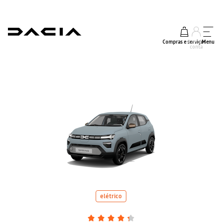
Compras e serviços
A minha
Menu
conta
elétrico