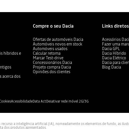
Compre o seu Dacia
Links diretos
Ofertas de automóveis Dacia
Acessórios Dac
Automóveis novos em stock
Fazer uma mar
Automóveis usados
Dacia GPL
s híbridos e
Calcular retoma
Dacia Híbrido
Marcar Test-drive
Dacia Elétrico
Concessionários Dacia
Dacia para clie
ntigos
Projeto compra Dacia
Blog Dacia
Opiniões dos clientes
s acerca dos
 Cookies
Acessibilidade
Data Act
Desativar rede móvel 2G/3G
curso a inteligência artificial (IA), nomeadamente os elementos de fundo, as ilus
sta dos produtos apresentados.