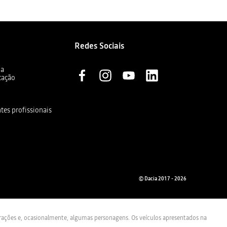
Redes Sociais
ia
cação
ntes profissionais
© Dacia 2017 - 2026
trações e, ocasionalmente, algumas personagens. Os veículos apresentados na