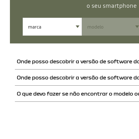
o seu smartphone
Onde posso descobrir a versão de software d
Onde posso descobrir a versão de software d
Pode consultar a versão de software do seu telemóvel Android,
apenas alguns cliques.
O que devo fazer se não encontrar o modelo o
Pode consultar a versão de software do seu sistema multimédia 
Testamos várias vezes ao longo do ano um amplo leque de mode
oportunidade de testar o modelo do seu telemóvel, ou determi
Caso encontre a marca e o modelo do seu smartphone na lista, 