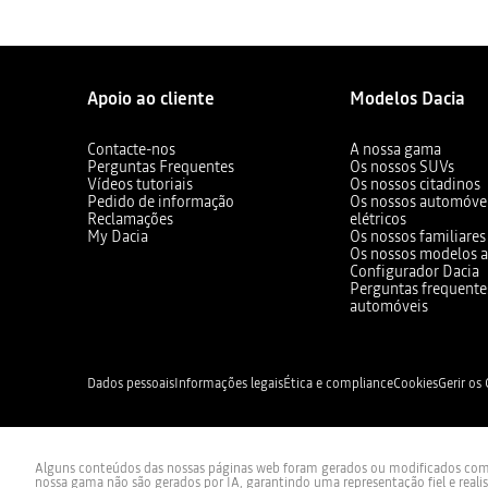
Apoio ao cliente
Modelos Dacia
Contacte-nos
A nossa gama
Perguntas Frequentes
Os nossos SUVs
Vídeos tutoriais
Os nossos citadinos
Pedido de informação
Os nossos automóvei
Reclamações
elétricos
My Dacia
Os nossos familiares
Os nossos modelos a
Configurador Dacia
Perguntas frequente
automóveis
Dados pessoais
Informações legais
Ética e compliance
Cookies
Gerir os
Alguns conteúdos das nossas páginas web foram gerados ou modificados com re
nossa gama não são gerados por IA, garantindo uma representação fiel e reali