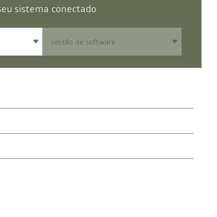
seu sistema conectado
ga as etapas indicadas no nosso tutorial para descobri-la em
tutorial para descobri-la em apenas alguns segundos.
imédia Dacia. As nossas equipas ainda não tiveram
elo.
m seguida, tente novamente.