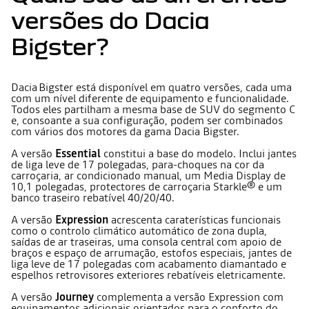
versões do Dacia
Bigster?
Dacia Bigster está disponível em quatro versões, cada uma
com um nível diferente de equipamento e funcionalidade.
Todos eles partilham a mesma base de SUV do segmento C
e, consoante a sua configuração, podem ser combinados
com vários dos motores da gama Dacia Bigster.
A versão
Essential
constitui a base do modelo. Inclui jantes
de liga leve de 17 polegadas, para-choques na cor da
carroçaria, ar condicionado manual, um Media Display de
10,1 polegadas, protectores de carroçaria Starkle® e um
banco traseiro rebatível 40/20/40.
A versão
Expression
acrescenta caraterísticas funcionais
como o controlo climático automático de zona dupla,
saídas de ar traseiras, uma consola central com apoio de
braços e espaço de arrumação, estofos especiais, jantes de
liga leve de 17 polegadas com acabamento diamantado e
espelhos retrovisores exteriores rebatíveis eletricamente.
A versão
Journey
complementa a versão Expression com
equipamentos adicionais orientados para o conforto do