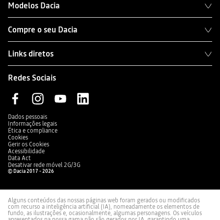
Modelos Dacia
Compre o seu Dacia
Links diretos
Redes Sociais
Dados pessoais
Informações legais
Ética e compliance
Cookies
Gerir os Cookies
Acessibilidade
Data Act
Desativar rede móvel 2G/3G
© Dacia 2017 - 2026
Alguns conteúdos das nossas páginas web foram gerados ou modificados
com recurso a inteligência artificial (IA), nomeadamente os elementos de
fundo, as ilustrações e, ocasionalmente, algumas personagens. Os veículos
apresentados na nossa gama não são gerados por IA, garantindo uma