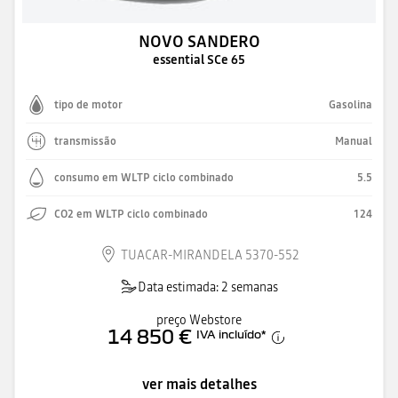
NOVO SANDERO
essential SCe 65
tipo de motor
Gasolina
transmissão
Manual
consumo em WLTP ciclo combinado
5.5
CO2 em WLTP ciclo combinado
124
TUACAR-MIRANDELA 5370-552
Data estimada: 2 semanas
preço Webstore
14 850 €
IVA incluído
*
ver mais detalhes