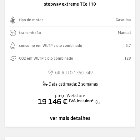
stepway extreme TCe 110
tipo de motor
Gasolina
transmissão
Manual
consumo em WLTP ciclo combinado
5.7
CO2 em WLTP ciclo combinado
129
GILAUTO 1350-349
Data estimada: 2 semanas
preço Webstore
19 146 €
IVA incluído
*
ver mais detalhes