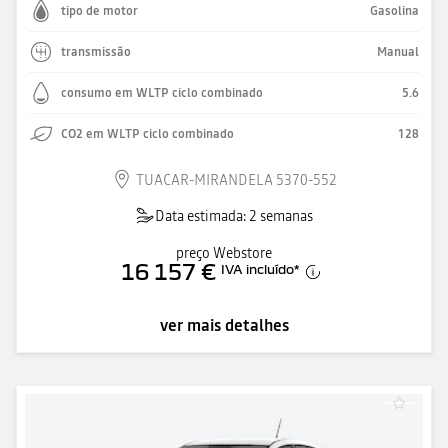
tipo de motor
Gasolina
transmissão
Manual
consumo em WLTP ciclo combinado
5.6
CO2 em WLTP ciclo combinado
128
TUACAR-MIRANDELA 5370-552
Data estimada: 2 semanas
preço Webstore
16 157 €
IVA incluído
*
ver mais detalhes