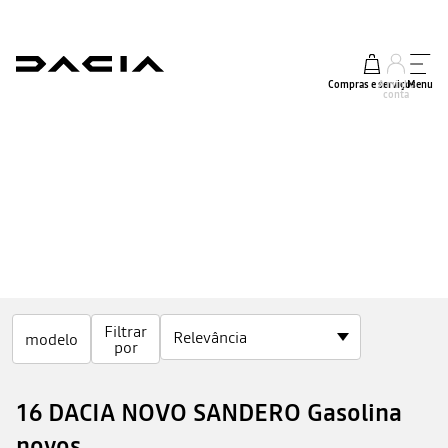
Compras e serviços
A minha
Menu
conta
Filtrar
modelo
por
16 DACIA NOVO SANDERO Gasolina
novos