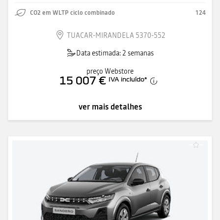
CO2 em WLTP ciclo combinado
124
TUACAR-MIRANDELA 5370-552
Data estimada: 2 semanas
preço Webstore
15 007 €
IVA incluído
*
ver mais detalhes