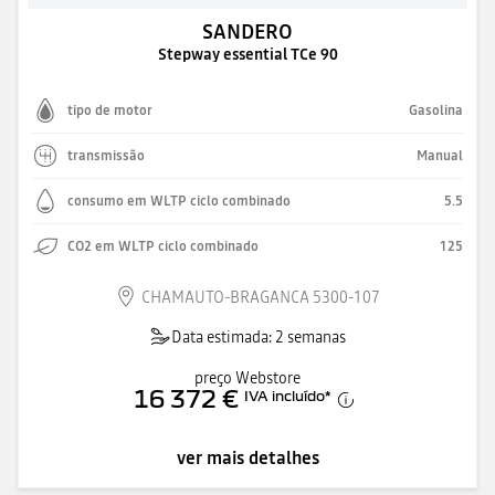
SANDERO
Stepway essential TCe 90
tipo de motor
Gasolina
transmissão
Manual
consumo em WLTP ciclo combinado
5.5
CO2 em WLTP ciclo combinado
125
CHAMAUTO-BRAGANCA 5300-107
Data estimada: 2 semanas
preço Webstore
16 372 €
IVA incluído
*
ver mais detalhes