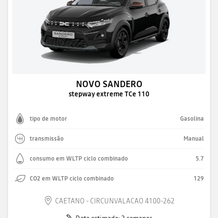
NOVO SANDERO
stepway extreme TCe 110
tipo de motor
Gasolina
transmissão
Manual
consumo em WLTP ciclo combinado
5.7
CO2 em WLTP ciclo combinado
129
CAETANO - CIRCUNVALACAO 4100-262