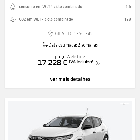
consumo em WLTP ciclo combinado
5.6
CO2 em WLTP ciclo combinado
128
GILAUTO 1350-349
Data estimada: 2 semanas
preço Webstore
17 228 €
IVA incluído
*
ver mais detalhes