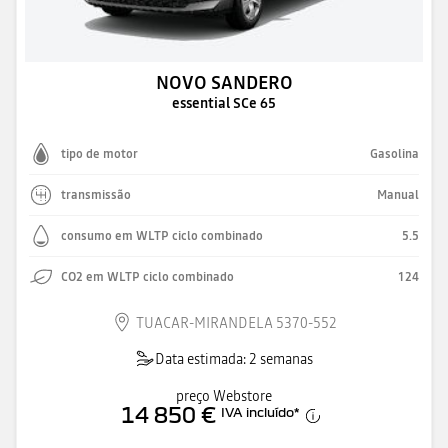
NOVO SANDERO
essential SCe 65
tipo de motor
Gasolina
transmissão
Manual
consumo em WLTP ciclo combinado
5.5
CO2 em WLTP ciclo combinado
124
TUACAR-MIRANDELA 5370-552
Data estimada: 2 semanas
preço Webstore
14 850 €
IVA incluído
*