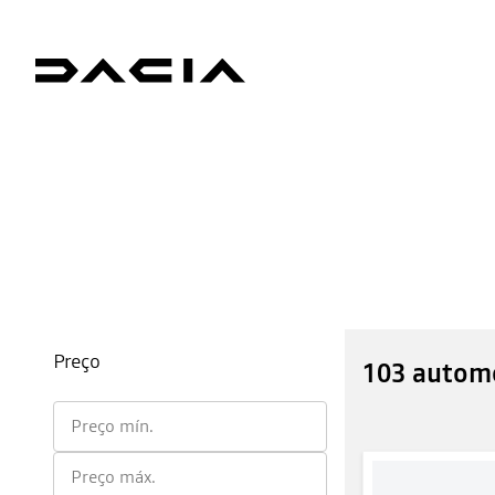
Preço
103 automó
Preço mín.
Preço máx.