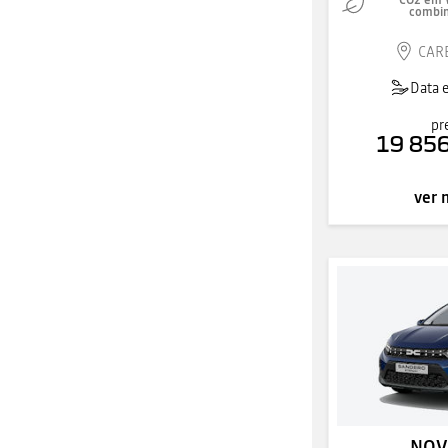
CO2 em 
combi
CAR
Data 
pr
19 856
ver 
NOV