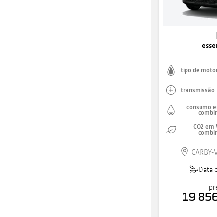
esse
tipo de moto
transmissão
consumo e
combi
CO2 em 
combi
CARBY-
Data 
pr
19 856