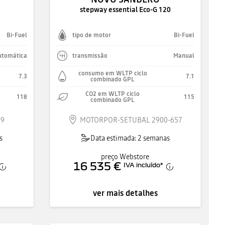
stepway essential Eco-G 120
Bi-Fuel
tipo de motor
Bi-Fuel
utomática
transmissão
Manual
consumo em WLTP ciclo
7.3
7.1
combinado GPL
CO2 em WLTP ciclo
118
115
combinado GPL
39
MOTORPOR-SETUBAL 2900-657
s
Data estimada: 2 semanas
preço Webstore
16 535 €
IVA incluído
*
ver mais detalhes