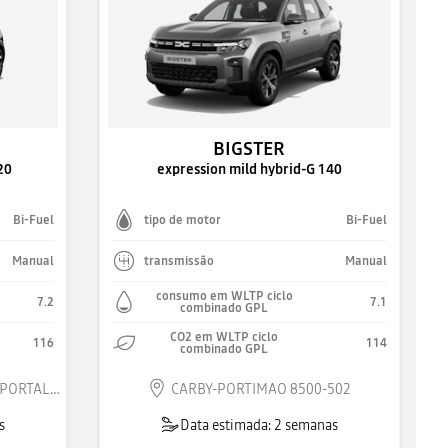
BIGSTER
20
expression mild hybrid-G 140
Bi-Fuel
tipo de motor
Bi-Fuel
Manual
transmissão
Manual
consumo em WLTP ciclo
7.2
7.1
combinado GPL
CO2 em WLTP ciclo
116
114
combinado GPL
AUTOALEGRE - AUTOMOVEIS DE PORTALEGRE SA 7300-051
CARBY-PORTIMAO 8500-502
s
Data estimada: 2 semanas