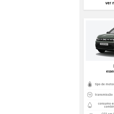
ver 
esse
tipo de moto
transmissão
consumo e
combi