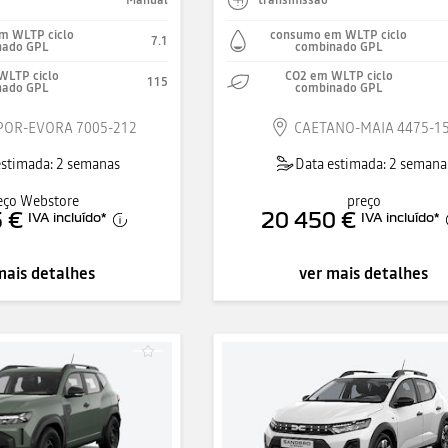
m WLTP ciclo
consumo em WLTP ciclo
7.1
nado GPL
combinado GPL
WLTP ciclo
CO2 em WLTP ciclo
115
nado GPL
combinado GPL
OR-EVORA 7005-212
CAETANO-MAIA 4475-1
estimada: 2 semanas
Data estimada: 2 semana
eço Webstore
preço
 €
20 450 €
IVA incluído
*
IVA incluído
*
mais detalhes
ver mais detalhes