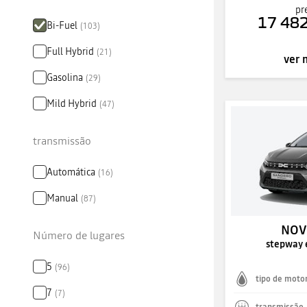
pr
17 482
Bi-Fuel
(
103
)
Full Hybrid
(
21
)
ver 
Gasolina
(
29
)
Mild Hybrid
(
47
)
transmissão
Automática
(
16
)
Manual
(
87
)
NOV
Número de lugares
stepway 
5
(
96
)
tipo de moto
7
(
7
)
transmissão