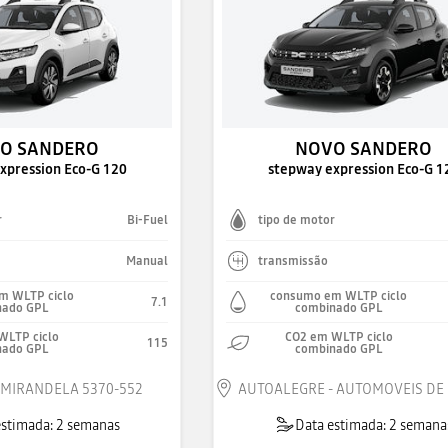
O SANDERO
NOVO SANDERO
xpression Eco-G 120
stepway expression Eco-G 1
r
Bi-Fuel
tipo de motor
Manual
transmissão
m WLTP ciclo
consumo em WLTP ciclo
7.1
nado GPL
combinado GPL
WLTP ciclo
CO2 em WLTP ciclo
115
nado GPL
combinado GPL
MIRANDELA 5370-552
estimada: 2 semanas
Data estimada: 2 semana