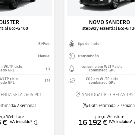
DUSTER
NOVO SANDERO
ntial Eco-G 100
stepway essential Eco-G 12
r
Bi-Fuel
tipo de motor
Manual
transmissão
m WLTP ciclo
consumo em WLTP ciclo
7.8
nado GPL
combinado GPL
WLTP ciclo
CO2 em WLTP ciclo
126
nado GPL
combinado GPL
VENDA SECA 2606-901
SANTOGAL R - CHELAS 195
estimada: 2 semanas
Data estimada: 2 semana
eço Webstore
preço Webstore
 €
16 192 €
IVA incluído
*
IVA incluído
*