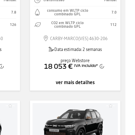
consumo em WLTP ciclo
7.8
7.0
combinado GPL
CO2 em WLTP ciclo
126
112
combinado GPL
50
CARBY-MARCO(VES) 4630-206
s
Data estimada: 2 semanas
preço Webstore
18 053 €
IVA incluído
*
ver mais detalhes