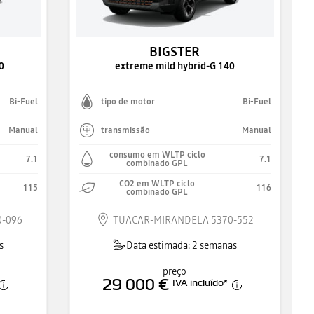
BIGSTER
0
extreme mild hybrid-G 140
Bi-Fuel
tipo de motor
Bi-Fuel
Manual
transmissão
Manual
consumo em WLTP ciclo
7.1
7.1
combinado GPL
CO2 em WLTP ciclo
115
116
combinado GPL
0-096
TUACAR-MIRANDELA 5370-552
s
Data estimada: 2 semanas
preço
29 000 €
IVA incluído
*