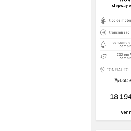
stepway e
tipo de moto
transmissão
consumo e
combi
CO2 em 
combi
CONFIAUTO -
Data 
18 194
ver 