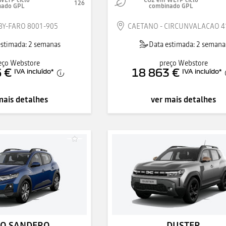
WLTP ciclo
CO2 em WLTP ciclo
126
nado GPL
combinado GPL
BY-FARO 8001-905
CAETANO - CIRCUNVALACAO 4
estimada: 2 semanas
Data estimada: 2 semana
eço Webstore
preço Webstore
 €
18 863 €
IVA incluído
*
IVA incluído
*
mais detalhes
ver mais detalhes
O SANDERO
DUSTER