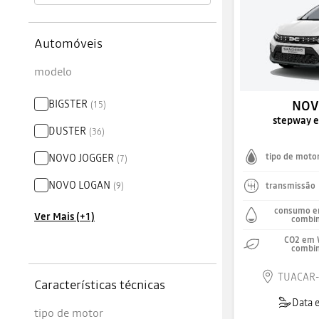
Automóveis
modelo
BIGSTER
NOV
(
15
)
stepway e
DUSTER
(
36
)
NOVO JOGGER
tipo de moto
(
7
)
NOVO LOGAN
(
9
)
transmissão
consumo e
Ver Mais (+1)
combi
CO2 em 
combi
TUACAR-
Características técnicas
Data 
tipo de motor