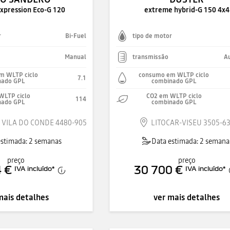
xpression Eco-G 120
extreme hybrid-G 150 4x4
r
Bi-Fuel
tipo de motor
Manual
transmissão
A
m WLTP ciclo
consumo em WLTP ciclo
7.1
nado GPL
combinado GPL
WLTP ciclo
CO2 em WLTP ciclo
114
nado GPL
combinado GPL
 VILA DO CONDE 4480-905
LITOCAR-VISEU 3505-6
estimada: 2 semanas
Data estimada: 2 semana
preço
preço
 €
30 700 €
IVA incluído
*
IVA incluído
*
mais detalhes
ver mais detalhes