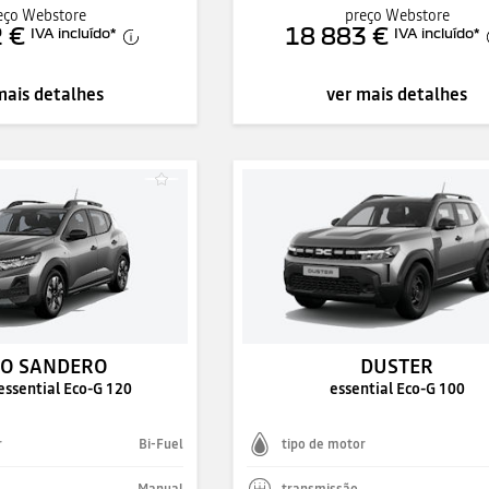
eço Webstore
preço Webstore
 €
18 883 €
IVA incluído
*
IVA incluído
*
mais detalhes
ver mais detalhes
O SANDERO
DUSTER
essential Eco-G 120
essential Eco-G 100
r
Bi-Fuel
tipo de motor
Manual
transmissão