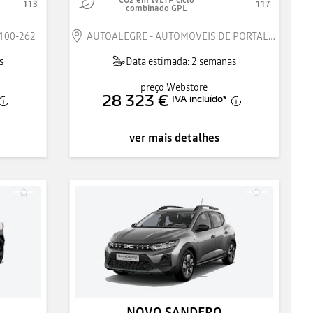
CO2 em WLTP ciclo
113
117
combinado GPL
100-262
AUTOALEGRE - AUTOMOVEIS DE PORTALEGRE SA 7300-051
s
Data estimada: 2 semanas
preço Webstore
28 323 €
IVA incluído
*
ver mais detalhes
NOVO SANDERO