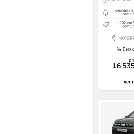
consumo e
combi
CO2 em 
combi
MOTORP
Data 
pr
16 535
ver 