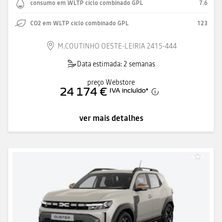
consumo em WLTP ciclo combinado GPL
7.6
CO2 em WLTP ciclo combinado GPL
123
M.COUTINHO OESTE-LEIRIA 2415-444
Data estimada: 2 semanas
preço Webstore
24 174 €
IVA incluído
*
ver mais detalhes