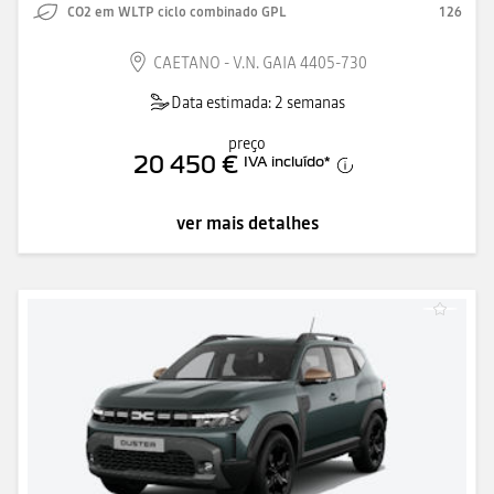
CO2 em WLTP ciclo combinado GPL
126
CAETANO - V.N. GAIA 4405-730
Data estimada: 2 semanas
preço
20 450 €
IVA incluído
*
ver mais detalhes