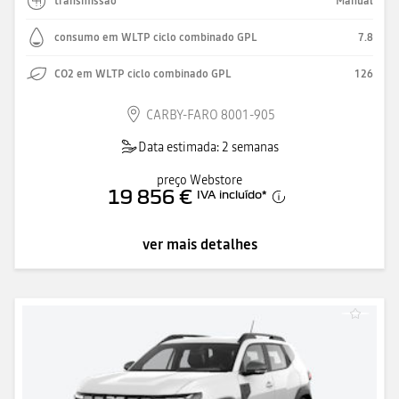
transmissão
Manual
consumo em WLTP ciclo combinado GPL
7.8
CO2 em WLTP ciclo combinado GPL
126
CARBY-FARO 8001-905
Data estimada: 2 semanas
preço Webstore
19 856 €
IVA incluído
*
ver mais detalhes