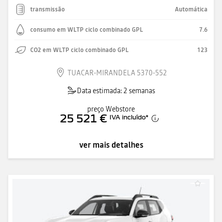
transmissão
Automática
consumo em WLTP ciclo combinado GPL
7.6
CO2 em WLTP ciclo combinado GPL
123
TUACAR-MIRANDELA 5370-552
Data estimada: 2 semanas
preço Webstore
25 521 €
IVA incluído
*
ver mais detalhes