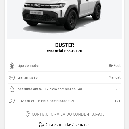
DUSTER
essential Eco-G 120
tipo de motor
Bi-Fuel
transmissão
Manual
consumo em WLTP ciclo combinado GPL
7.5
CO2 em WLTP ciclo combinado GPL
121
CONFIAUTO - VILA DO CONDE 4480-905
Data estimada: 2 semanas