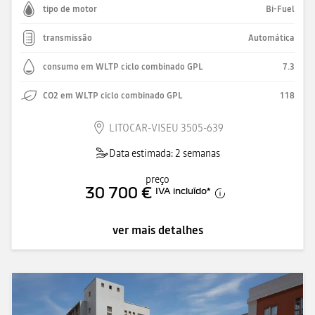
tipo de motor
Bi-Fuel
transmissão
Automática
consumo em WLTP ciclo combinado GPL
7.3
CO2 em WLTP ciclo combinado GPL
118
LITOCAR-VISEU 3505-639
Data estimada: 2 semanas
preço
30 700 €
IVA incluído
*
ver mais detalhes