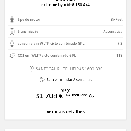
extreme hybrid-G 150 4x4
tipo de motor
Bi-Fuel
transmissão
Automática
consumo em WLTP ciclo combinado GPL
7.3
CO2 em WLTP ciclo combinado GPL
118
SANTOGAL R - TELHEIRAS 1600-830
Data estimada: 2 semanas
preço
31 708 €
IVA incluído
*
ver mais detalhes