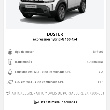
DUSTER
expression hybrid-G 150 4x4
tipo de motor
Bi-Fuel
transmissão
Automática
consumo em WLTP ciclo combinado GPL
7.2
CO2 em WLTP ciclo combinado GPL
117
AUTOALEGRE - AUTOMOVEIS DE PORTALEGRE SA 7300-051
Data estimada: 2 semanas