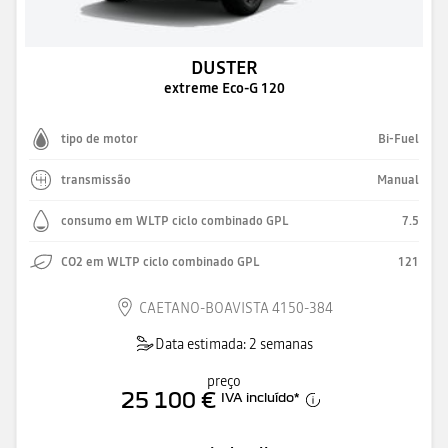
DUSTER
extreme Eco-G 120
tipo de motor
Bi-Fuel
transmissão
Manual
consumo em WLTP ciclo combinado GPL
7.5
CO2 em WLTP ciclo combinado GPL
121
CAETANO-BOAVISTA 4150-384
Data estimada: 2 semanas
preço
25 100 €
IVA incluído
*