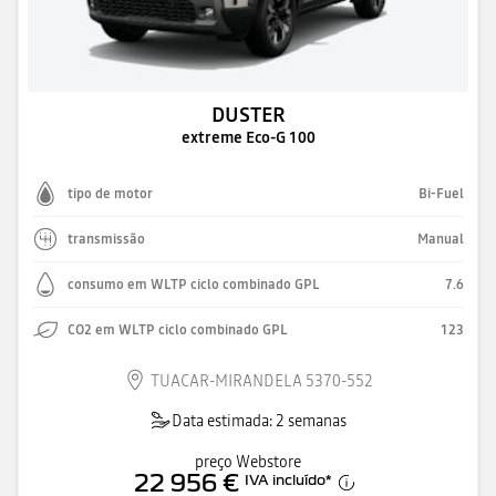
DUSTER
extreme Eco-G 100
tipo de motor
Bi-Fuel
transmissão
Manual
consumo em WLTP ciclo combinado GPL
7.6
CO2 em WLTP ciclo combinado GPL
123
TUACAR-MIRANDELA 5370-552
Data estimada: 2 semanas
preço Webstore
22 956 €
IVA incluído
*