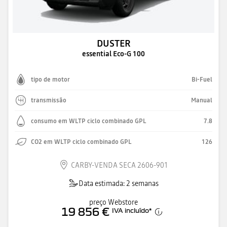
DUSTER
essential Eco-G 100
tipo de motor
Bi-Fuel
transmissão
Manual
consumo em WLTP ciclo combinado GPL
7.8
CO2 em WLTP ciclo combinado GPL
126
CARBY-VENDA SECA 2606-901
Data estimada: 2 semanas
preço Webstore
19 856 €
IVA incluído
*