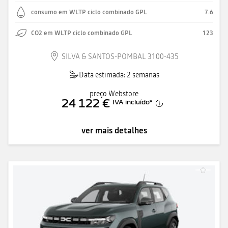
consumo em WLTP ciclo combinado GPL
7.6
CO2 em WLTP ciclo combinado GPL
123
SILVA & SANTOS-POMBAL 3100-435
Data estimada: 2 semanas
preço Webstore
24 122 €
IVA incluído
*
ver mais detalhes