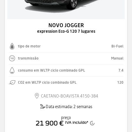
NOVO JOGGER
expression Eco-G 120 7 lugares
tipo de motor
Bi-Fuel
transmissão
Manual
consumo em WLTP ciclo combinado GPL
7.4
CO2 em WLTP ciclo combinado GPL
120
CAETANO-BOAVISTA 4150-384
Data estimada: 2 semanas
preço
21 900 €
IVA incluído
*