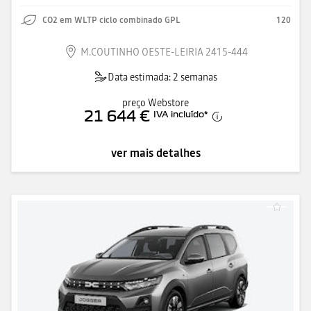
CO2 em WLTP ciclo combinado GPL
120
M.COUTINHO OESTE-LEIRIA 2415-444
Data estimada: 2 semanas
preço Webstore
21 644 €
IVA incluído
*
ver mais detalhes