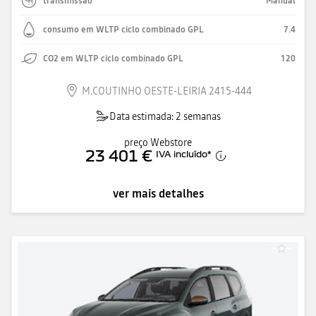
transmissão
Manual
consumo em WLTP ciclo combinado GPL
7.4
CO2 em WLTP ciclo combinado GPL
120
M.COUTINHO OESTE-LEIRIA 2415-444
Data estimada: 2 semanas
preço Webstore
23 401 €
IVA incluído
*
ver mais detalhes