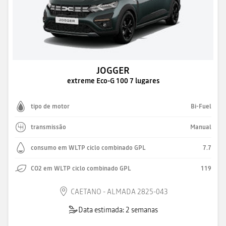
JOGGER
extreme Eco-G 100 7 lugares
tipo de motor
Bi-Fuel
transmissão
Manual
consumo em WLTP ciclo combinado GPL
7.7
CO2 em WLTP ciclo combinado GPL
119
CAETANO - ALMADA 2825-043
Data estimada: 2 semanas