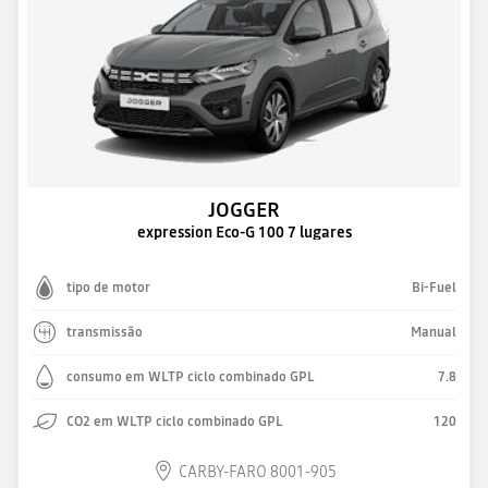
JOGGER
expression Eco-G 100 7 lugares
tipo de motor
Bi-Fuel
transmissão
Manual
consumo em WLTP ciclo combinado GPL
7.8
CO2 em WLTP ciclo combinado GPL
120
CARBY-FARO 8001-905