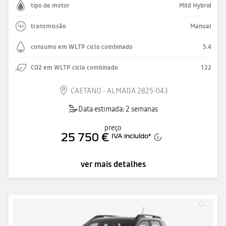
tipo de motor
Mild Hybrid
transmissão
Manual
consumo em WLTP ciclo combinado
5.4
CO2 em WLTP ciclo combinado
122
CAETANO - ALMADA 2825-043
Data estimada: 2 semanas
preço
25 750 €
IVA incluído
*
ver mais detalhes