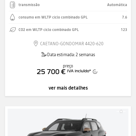
transmissão
Automática
consumo em WLTP ciclo combinado GPL
7.6
CO2 em WLTP ciclo combinado GPL
123
CAETANO-GONDOMAR 4420-620
Data estimada: 2 semanas
preço
25 700 €
IVA incluído
*
ver mais detalhes