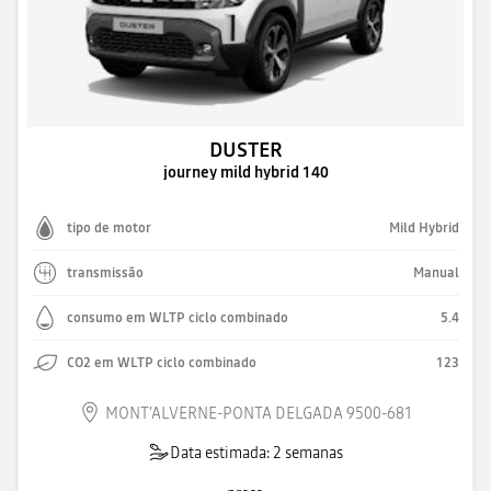
DUSTER
journey mild hybrid 140
tipo de motor
Mild Hybrid
transmissão
Manual
consumo em WLTP ciclo combinado
5.4
CO2 em WLTP ciclo combinado
123
MONT'ALVERNE-PONTA DELGADA 9500-681
Data estimada: 2 semanas