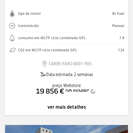
tipo de motor
Bi-Fuel
transmissão
Manual
consumo em WLTP ciclo combinado GPL
7.8
CO2 em WLTP ciclo combinado GPL
126
CARBY-FARO 8001-905
Data estimada: 2 semanas
preço Webstore
19 856 €
IVA incluído
*
ver mais detalhes