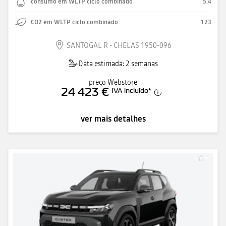
consumo em WLTP ciclo combinado
5.4
CO2 em WLTP ciclo combinado
123
SANTOGAL R - CHELAS 1950-096
Data estimada: 2 semanas
preço Webstore
24 423 €
IVA incluído
*
ver mais detalhes