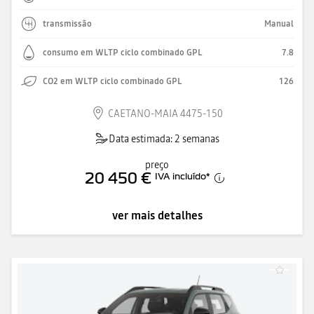
transmissão
Manual
consumo em WLTP ciclo combinado GPL
7.8
CO2 em WLTP ciclo combinado GPL
126
CAETANO-MAIA 4475-150
Data estimada: 2 semanas
preço
20 450 €
IVA incluído
*
ver mais detalhes