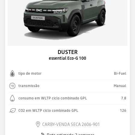
DUSTER
essential Eco-G 100
tipo de motor
Bi-Fuel
transmissão
Manual
consumo em WLTP ciclo combinado GPL
7.8
CO2 em WLTP ciclo combinado GPL
126
CARBY-VENDA SECA 2606-901