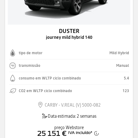
DUSTER
journey mild hybrid 140
tipo de motor
Mild Hybrid
transmissão
Manual
consumo em WLTP ciclo combinado
5.4
CO2 em WLTP ciclo combinado
123
CARBY - V.REAL (V) 5000-082
Data estimada: 2 semanas
preço Webstore
25 151 €
IVA incluído
*