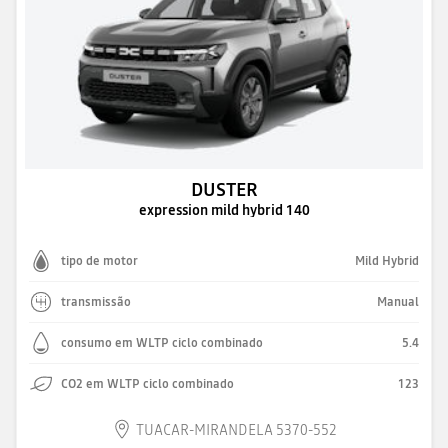
DUSTER
expression mild hybrid 140
tipo de motor
Mild Hybrid
transmissão
Manual
consumo em WLTP ciclo combinado
5.4
CO2 em WLTP ciclo combinado
123
TUACAR-MIRANDELA 5370-552