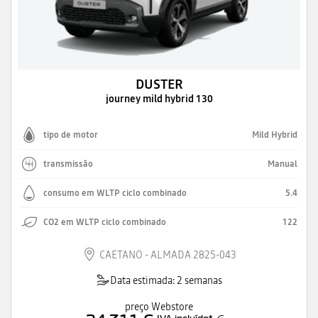
DUSTER
journey mild hybrid 130
tipo de motor
Mild Hybrid
transmissão
Manual
consumo em WLTP ciclo combinado
5.4
CO2 em WLTP ciclo combinado
122
CAETANO - ALMADA 2825-043
Data estimada: 2 semanas
preço Webstore
IVA incluído
*