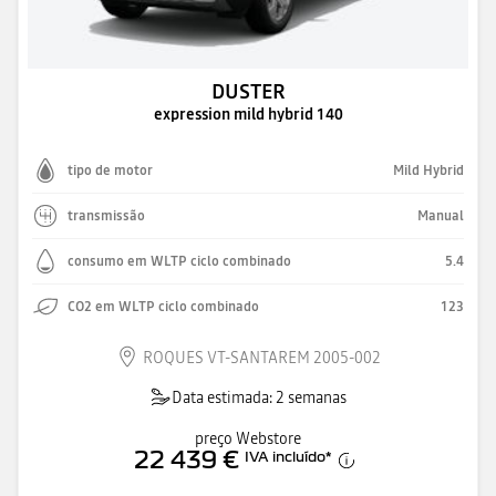
DUSTER
expression mild hybrid 140
tipo de motor
Mild Hybrid
transmissão
Manual
consumo em WLTP ciclo combinado
5.4
CO2 em WLTP ciclo combinado
123
ROQUES VT-SANTAREM 2005-002
Data estimada: 2 semanas
preço Webstore
22 439 €
IVA incluído
*