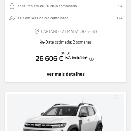
consumo em WLTP ciclo combinado
5.4
CO2 em WLTP ciclo combinado
124
CAETANO - ALMADA 2825-043
Data estimada: 2 semanas
preço
26 606 €
IVA incluído
*
ver mais detalhes