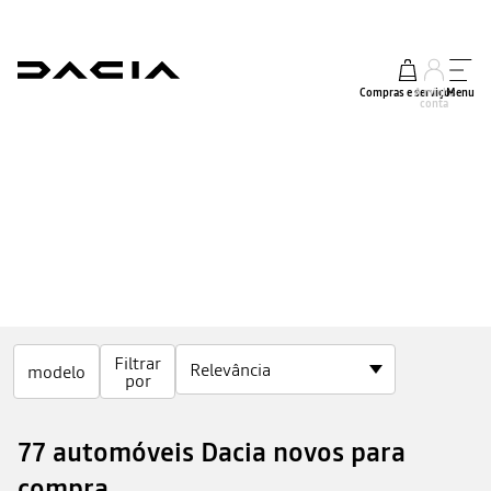
Compras e serviços
A minha
Menu
conta
Filtrar
modelo
por
77 automóveis Dacia novos para
compra