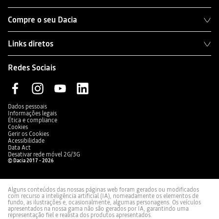
Compre o seu Dacia
Links diretos
Redes Sociais
Dados pessoais
Informações legais
Ética e compliance
Cookies
Gerir os Cookies
Acessibilidade
Data Act
Desativar rede móvel 2G/3G
© Dacia 2017 - 2026
Alguns conteúdos das nossas páginas web foram gerados ou modificados
com recurso a inteligência artificial (IA), nomeadamente os elementos de
fundo, as ilustrações e, ocasionalmente, algumas personagens. Os veículos
apresentados na nossa gama não são gerados por IA, garantindo uma
representação fiel e realista dos produtos apresentados.