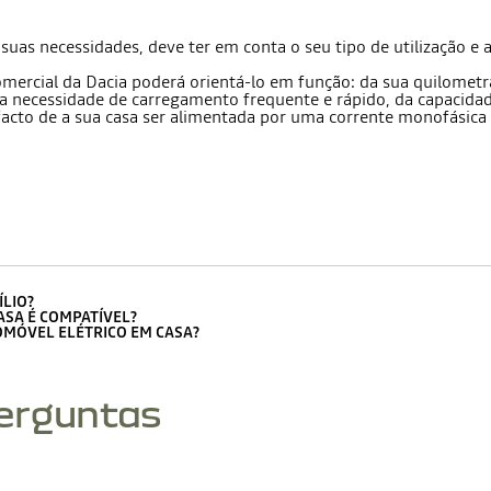
as necessidades, deve ter em conta o seu tipo de utilização e a 
mercial da Dacia poderá orientá-lo em função: da sua quilometra
a necessidade de carregamento frequente e rápido, da capacida
facto de a sua casa ser alimentada por uma corrente monofásica o
LIO?
ASA É COMPATÍVEL?
MÓVEL ELÉTRICO EM CASA?
perguntas