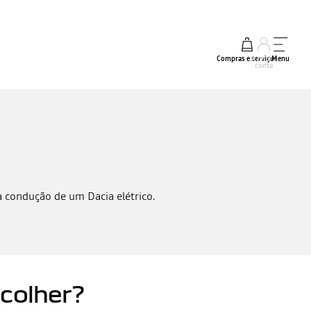
Compras e serviços
A minha
Menu
conta
a condução de um Dacia elétrico.
colher?