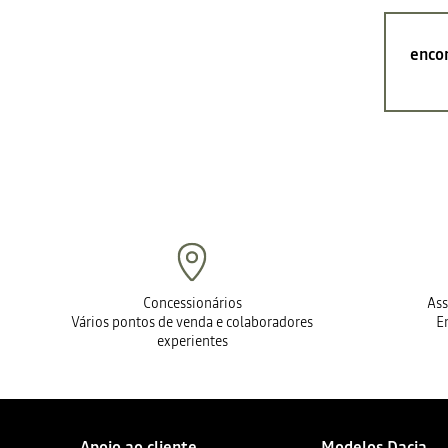
encon
Concessionários
Ass
Vários pontos de venda e colaboradores
E
experientes
Apoio ao cliente
Modelos Dacia