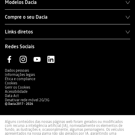
Modelos Dacia
Compre o seu Dacia
Links diretos
Redes Sociais
Dados pessoais
Informações legais
Ética e compliance
Cookies
Gerir os Cookies
Acessibilidade
Data Act
Desativar rede móvel 2G/3G
© Dacia 2017 - 2026
Alguns conteúdos das nossas páginas web foram gerados ou modificados
com recurso a inteligência artificial (IA), nomeadamente os elementos de
fundo, as ilustrações e, ocasionalmente, algumas personagens. Os veículos
apresentados na nossa gama não são gerados por IA, garantindo uma