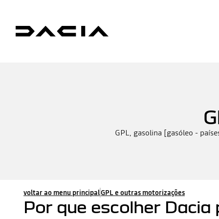
G
GPL, gasolina [gasóleo - paíse
voltar ao menu principal
GPL e outras motorizações
Por que escolher Dacia