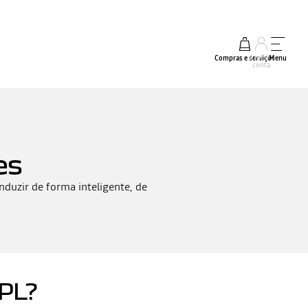
Compras e serviços
A minha
Menu
conta
es
nduzir de forma inteligente, de
GPL?