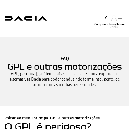
Compras e serviços
A minha
Menu
conta
FAQ
GPL e outras motorizações
GPL, gasolina [gasóleo - países em causa]: Estou a explorar as
alternativas Dacia para poder conduzir de forma inteligente, de
acordo com as minhas necessidades.
voltar ao menu principal
GPL e outras motorizações
O GPL é perigoso?