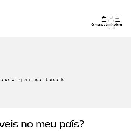
Compras e serviços
A minha
Menu
conta
onectar e gerir tudo a bordo do
veis no meu país?