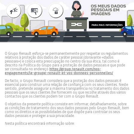
O Grupo Renault esforça-se permanentemente por respeitar os regulamentos
relativos à proteção dos dados de caráter pessoal (doravante «dados
pessoais») e coloca esta preocupação no centro da sua ética, tal como é
descrito na Política do Grupo para a proteção de dados pessoais e que pode
ser consultada no endereço
https://group.renault.com/nos-
engagements/le-groupe-renault-et-vos-donnees-personnelles/
De facto, o Grupo Renault considera que a proteção dos dados pessoais é
essencial para construir uma relação de confiança com os seus clientes. Neste
sentido, pretende assegurar a máxima transparência no tratamento dos dados
pessoais que os seus clientes lhe fornecem ou que recolhe através dos vários
contactos que os clientes podem ter com o Grupo Renault.
O objetivo da presente política consiste em informar, detalhadamente, sobre
as condições de tratamento dos seus dados pessoais pelo Grupo Renault, bem
como os direitos e as possibilidades de que dispõe para controlar os seus
dados pessoais e proteger a sua privacidade.
Nesta política encontrará informação sobre: