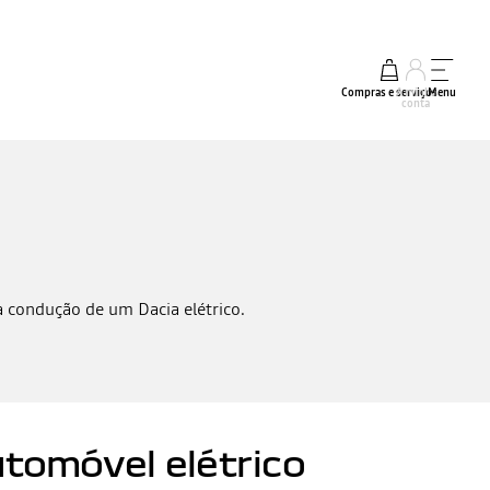
Compras e serviços
A minha
Menu
conta
a condução de um Dacia elétrico.
tomóvel elétrico