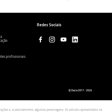
Redes Sociais
ia
cação
ntes profissionais
© Dacia 2017 - 2026
trações e, ocasionalmente, algumas personagens. Os veículos apresentados na