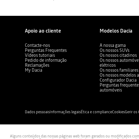
Apoio ao cliente
Modelos Dacia
Contacte-nos
A nossa gama
Perguntas Frequentes
Os nossos SUVs
Vídeos tutoriais
Os nossos citadinos
Pedido de informação
Os nossos automóvei
Reclamações
elétricos
My Dacia
Os nossos familiares
Os nossos modelos a
Configurador Dacia
Perguntas frequente
automóveis
Dados pessoais
Informações legais
Ética e compliance
Cookies
Gerir os
Alguns conteúdos das nossas páginas web foram gerados ou modificados com re