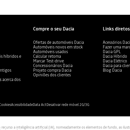
Compre o seu Dacia
Links diretos
Ofertas de automóveis Dacia
Acessórios Dac
Automóveis novos em stock
Fazer uma mar
Automóveis usados
Dacia GPL
s híbridos e
Calcular retoma
Dacia Híbrido
Marcar Test-drive
Dacia Elétrico
Concessionários Dacia
Dacia para clie
ntigos
Projeto compra Dacia
Blog Dacia
Opiniões dos clientes
s acerca dos
 Cookies
Acessibilidade
Data Act
Desativar rede móvel 2G/3G
curso a inteligência artificial (IA), nomeadamente os elementos de fundo, as ilus