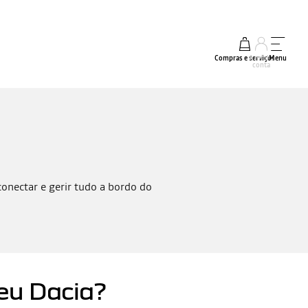
Compras e serviços
A minha
Menu
conta
onectar e gerir tudo a bordo do
eu Dacia?