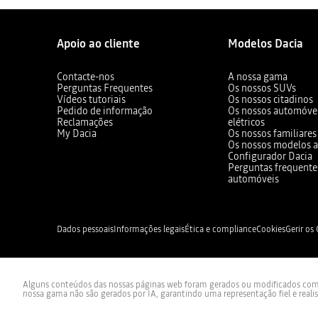
Apoio ao cliente
Modelos Dacia
Contacte-nos
A nossa gama
Perguntas Frequentes
Os nossos SUVs
Vídeos tutoriais
Os nossos citadinos
Pedido de informação
Os nossos automóvei
Reclamações
elétricos
My Dacia
Os nossos familiares
Os nossos modelos a
Configurador Dacia
Perguntas frequente
automóveis
Dados pessoais
Informações legais
Ética e compliance
Cookies
Gerir os
Alguns conteúdos das nossas páginas web foram gerados ou modificados com re
nossa gama não são gerados por IA, garantindo uma representação fiel e reali