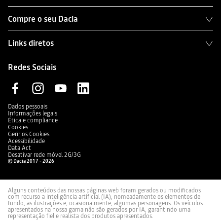
Compre o seu Dacia
Links diretos
Redes Sociais
Dados pessoais
Informações legais
Ética e compliance
Cookies
Gerir os Cookies
Acessibilidade
Data Act
Desativar rede móvel 2G/3G
© Dacia 2017 - 2026
Alguns conteúdos das nossas páginas web foram gerados ou modificados
com recurso a inteligência artificial (IA), nomeadamente os elementos de
fundo, as ilustrações e, ocasionalmente, algumas personagens. Os veículos
apresentados na nossa gama não são gerados por IA, garantindo uma
representação fiel e realista dos produtos apresentados.