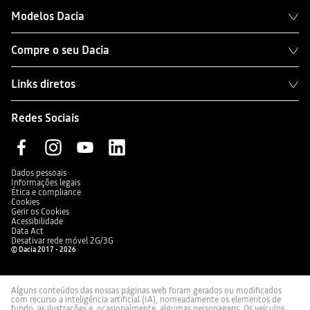
Modelos Dacia
Compre o seu Dacia
Links diretos
Redes Sociais
Dados pessoais
Informações legais
Ética e compliance
Cookies
Gerir os Cookies
Acessibilidade
Data Act
Desativar rede móvel 2G/3G
© Dacia 2017 - 2026
Alguns conteúdos das nossas páginas web foram gerados ou modificados
com recurso a inteligência artificial (IA), nomeadamente os elementos de
fundo, as ilustrações e, ocasionalmente, algumas personagens. Os veículos