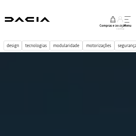
Compras e serviços
A minha
Menu
conta
design
tecnologias
modularidade
motorizações
seguranç