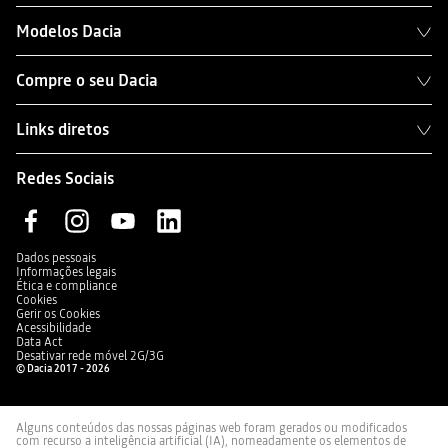
Modelos Dacia
Compre o seu Dacia
Links diretos
Redes Sociais
Dados pessoais
Informações legais
Ética e compliance
Cookies
Gerir os Cookies
Acessibilidade
Data Act
Desativar rede móvel 2G/3G
© Dacia 2017 - 2026
Alguns conteúdos das nossas páginas web foram gerados ou modificados
com recurso a inteligência artificial (IA), nomeadamente os elementos de