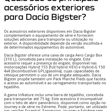
acessórios exteriores
para Dacia Bigster?
Os acessórios exteriores disponíveis em Dacia Bigster
complementam o equipamento de série e fornecem
soluções adicionais para transporte ou utilização no
exterior. A disponibilidade depende da versão escolhida e
de determinados equipamentos do automóvel.
Dacia Bigster oferece uma caixa de carga Aero Cargo Box
(310 L), concebida para instalação no engate. Este
acessório requer a presença do engate, disponível nas
motorizações Hybrid 155 (full hybrid HEV) e Hybrid‑G 150
4x4 (bicombustível GPL/gasolina), cujas capacidades de
reboque permitem o uso de um engate adequado. Dacia
Bigster propõe também um Pack Marche Pieds que facilita
o acesso ao automóvel e ao carregamento transportado no
tejadilho.
A gama InNature inclui uma barra de tejadilho, concebida
para transportar até 75 kg. Este acessório é incompatível
com o teto de abrir panorâmico, disponível como opção no
Journey e de série no Extreme. Pode, portanto, ser utilizado
nas versões Essential, Expression, Journey e Extrême sem