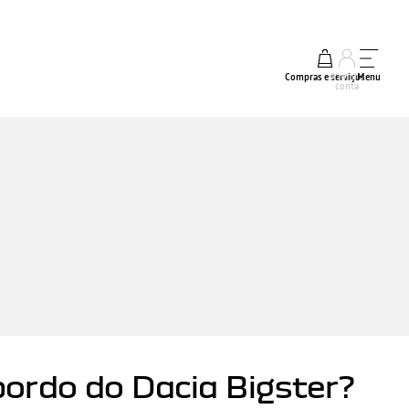
Compras e serviços
A minha
Menu
conta
bordo do Dacia Bigster?