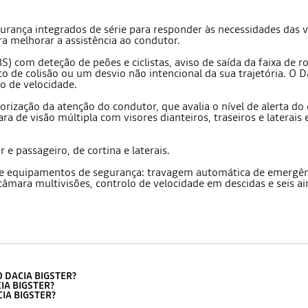
ança integrados de série para responder às necessidades das vi
a melhorar a assistência ao condutor.
) com deteção de peões e ciclistas, aviso de saída da faixa de
o de colisão ou um desvio não intencional da sua trajetória. O 
o de velocidade.
rização da atenção do condutor, que avalia o nível de alerta do
de visão múltipla com visores dianteiros, traseiros e laterais
r e passageiro, de cortina e laterais.
 e equipamentos de segurança: travagem automática de emergênc
câmara multivisões, controlo de velocidade em descidas e seis ai
 DACIA BIGSTER?
IA BIGSTER?
IA BIGSTER?