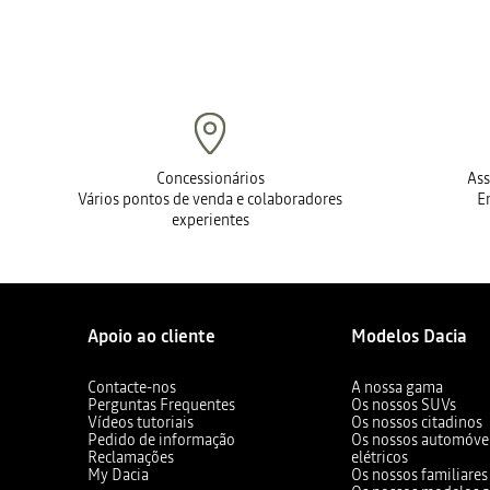
Concessionários
Ass
Vários pontos de venda e colaboradores
E
experientes
Apoio ao cliente
Modelos Dacia
Contacte-nos
A nossa gama
Perguntas Frequentes
Os nossos SUVs
Vídeos tutoriais
Os nossos citadinos
Pedido de informação
Os nossos automóvei
Reclamações
elétricos
My Dacia
Os nossos familiares