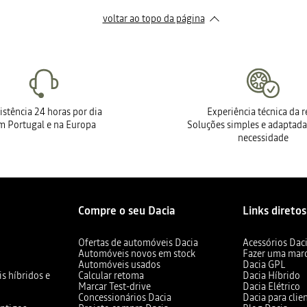
voltar ao topo da página
istência 24 horas por dia
Experiência técnica da 
m Portugal e na Europa
Soluções simples e adaptada
necessidade
Compre o seu Dacia
Links diretos
Ofertas de automóveis Dacia
Acessórios Dac
Automóveis novos em stock
Fazer uma mar
Automóveis usados
Dacia GPL
s híbridos e
Calcular retoma
Dacia Híbrido
Marcar Test-drive
Dacia Elétrico
Concessionários Dacia
Dacia para clie