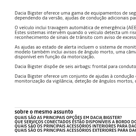
Dacia Bigster oferece uma gama de equipamentos de segur
dependendo da versão, ajudas de condução adicionais par
O veículo inclui travagem automática de emergência (AEBS
Estes sistemas intervêm quando o veículo detecta um risc
reconhecimento de sinais de trânsito com aviso de excess
As ajudas ao estado de alerta incluem o sistema de monito
modelo também inclui avisos de ângulo morto, uma câmara 
disponível em função da motorização.
Dacia Bigster dispõe de seis airbags: frontal para conduto
Dacia Bigster oferece um conjunto de ajudas à condução
monitorização da vigilância, deteção de ângulos mortos, 
sobre o mesmo assunto
QUAIS SÃO AS PRINCIPAIS OPÇÕES EM DACIA BIGSTER?
QUE SERVIÇOS CONECTADOS ESTÃO DISPONÍVEIS A BORDO DO
QUAIS SÃO OS PRINCIPAIS ACESSÓRIOS INTERIORES PARA DAC
QUAIS SÃO OS PRINCIPAIS ACESSÓRIOS EXTERIORES PARA DAC