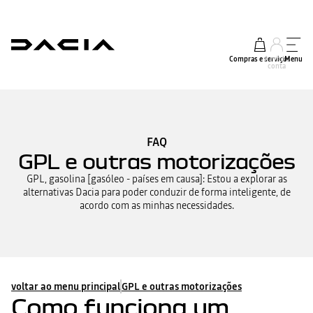
Compras e serviços
A minha
Menu
conta
FAQ
GPL e outras motorizações
GPL, gasolina [gasóleo - países em causa]: Estou a explorar as
alternativas Dacia para poder conduzir de forma inteligente, de
acordo com as minhas necessidades.
voltar ao menu principal
GPL e outras motorizações
Como funciona um